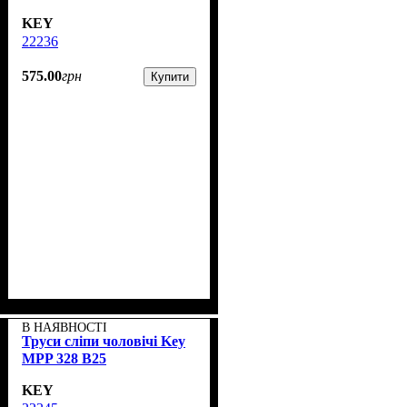
KEY
22236
575
.
00
грн
Купити
В НАЯВНОСТІ
Труси сліпи чоловічі Key
MPP 328 B25
KEY