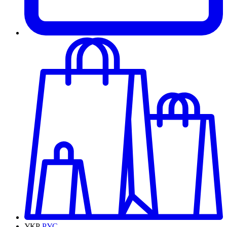
УКР
РУС