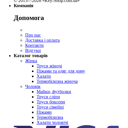
© 2015—2026 «Key-Shop.com.ua»
Компанія
Допомога
Про нас
Доставка і оплата
Контакти
Відгуки
Каталог товарів
Жінка
Труси жіночі
Піжами та одяг для дому
Халати
Термобілизна жіноча
Чоловік
Майки, футболки
Труси сліпи
Труси боксери
Труси сімейні
Піжами
Термобілизна
Халати чоловічі