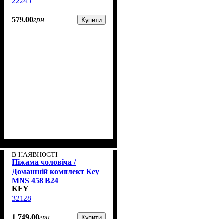
22245
579
.
00
грн
Купити
В НАЯВНОСТІ
Піжама чоловіча /
Домашній комплект Key
MNS 458 B24
KEY
32128
1 749
.
00
грн
Купити