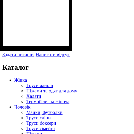
Задати питання
Написати відгук
Каталог
Жінка
Труси жіночі
Піжами та одяг для дому
Халати
Термобілизна жіноча
Чоловік
Майки, футболки
Труси сліпи
Труси боксери
Труси сімейні
Піжами