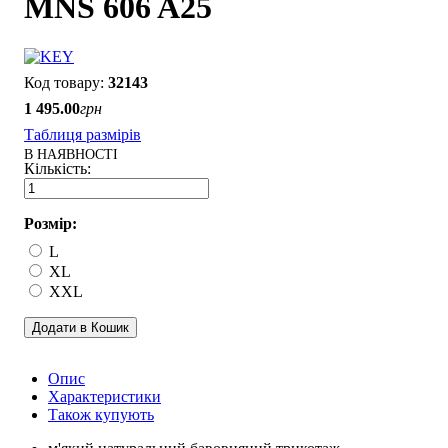
MNS 606 A25
32143
1 495
.
00
грн
Таблиця размірів
В НАЯВНОСТІ
Розмір:
L
XL
XXL
Додати в Кошик
Опис
Характеристики
Також купують