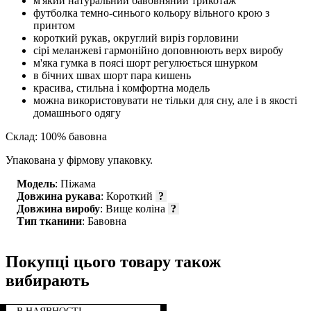
м'який натуральний бавовняний трикотаж
футболка темно-синього кольору вільного крою з
принтом
короткий рукав, округлий виріз горловини
сірі меланжеві гармонійно доповнюють верх виробу
м'яка гумка в поясі шорт регулюється шнурком
в бічних швах шорт пара кишень
красива, стильна і комфортна модель
можна використовувати не тільки для сну, але і в якості
домашнього одягу
Склад: 100% бавовна
Упакована у фірмову упаковку.
Модель
: Піжама
Довжина рукава
: Короткий
?
Довжина виробу
: Вище коліна
?
Тип тканини
: Бавовна
Покупці цього товару також
вибирають