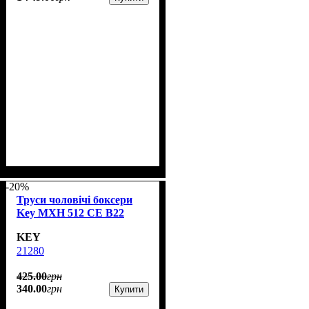
-20%
Труси чоловічі боксери
Key MXH 512 CE B22
KEY
21280
425
.
00
грн
340
.
00
грн
Купити