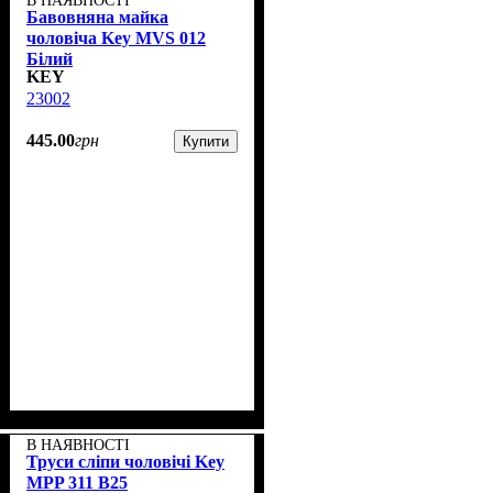
В НАЯВНОСТІ
Бавовняна майка
чоловіча Key MVS 012
Білий
KEY
23002
445
.
00
грн
Купити
В НАЯВНОСТІ
Труси сліпи чоловічі Key
MPP 311 B25