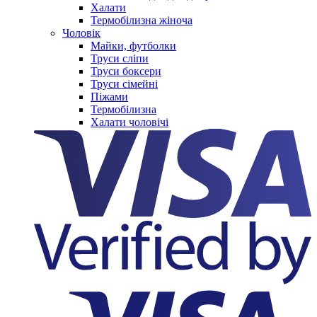
Халати
Термобілизна жіноча
Чоловік
Майки, футболки
Труси сліпи
Труси боксери
Труси сімейні
Піжами
Термобілизна
Халати чоловічі