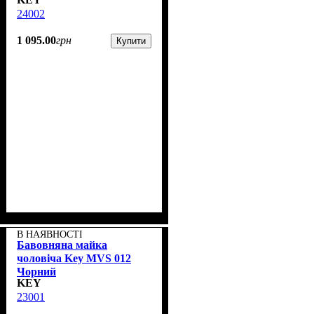
24002
1 095
.
00
грн
Купити
В НАЯВНОСТІ
Бавовняна майка
чоловіча Key MVS 012
Чорний
KEY
23001