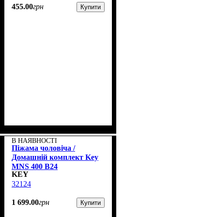
455
.
00
грн
Купити
В НАЯВНОСТІ
Піжама чоловіча /
Домашній комплект Key
MNS 400 B24
KEY
32124
1 699
.
00
грн
Купити