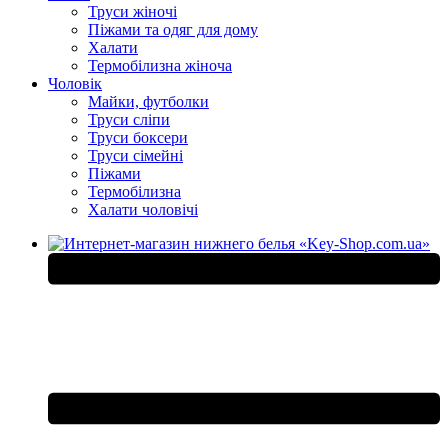
Труси жіночі
Піжами та одяг для дому
Халати
Термобілизна жіноча
Чоловік
Майки, футболки
Труси сліпи
Труси боксери
Труси сімейні
Піжами
Термобілизна
Халати чоловічі