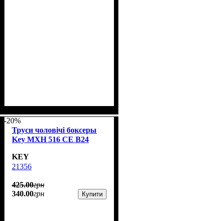
-20%
Труси чоловічі боксеры
Key MXH 516 CE B24
KEY
21356
425
.
00
грн
340
.
00
грн
Купити