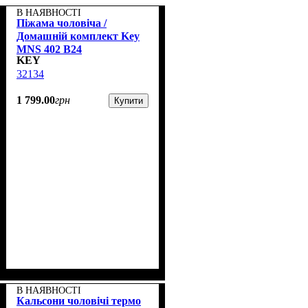
В НАЯВНОСТІ
Піжама чоловіча /
Домашній комплект Key
MNS 402 B24
KEY
32134
1 799
.
00
грн
Купити
В НАЯВНОСТІ
Кальсони чоловічі термо