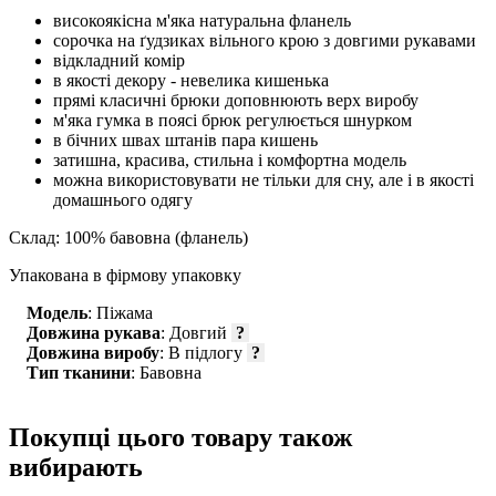
високоякісна м'яка натуральна фланель
сорочка на ґудзиках вільного крою з довгими рукавами
відкладний комір
в якості декору - невелика кишенька
прямі класичні брюки доповнюють верх виробу
м'яка гумка в поясі брюк регулюється шнурком
в бічних швах штанів пара кишень
затишна, красива, стильна і комфортна модель
можна використовувати не тільки для сну, але і в якості
домашнього одягу
Склад: 100% бавовна (фланель)
Упакована в фірмову упаковку
Модель
: Піжама
Довжина рукава
: Довгий
?
Довжина виробу
: В підлогу
?
Тип тканини
: Бавовна
Покупці цього товару також
вибирають