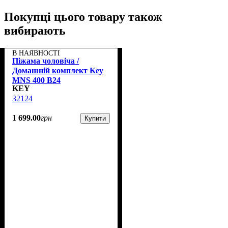
Покупці цього товару також
вибирають
В НАЯВНОСТІ
Піжама чоловіча /
Домашній комплект Key
MNS 400 B24
KEY
32124
1 699
.
00
грн
Купити