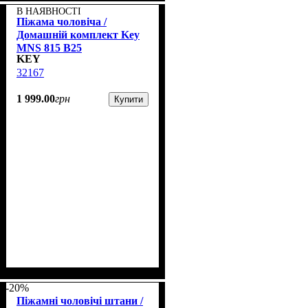
В НАЯВНОСТІ
Піжама чоловіча /
Домашній комплект Key
MNS 815 B25
KEY
32167
1 999
.
00
грн
Купити
-20%
Піжамні чоловічі штани /