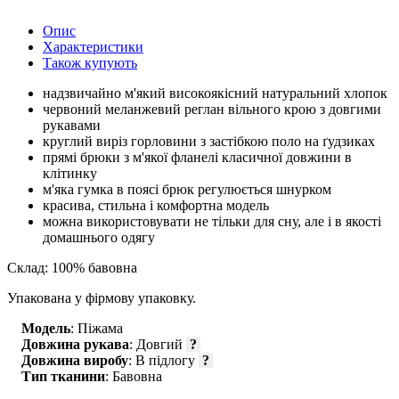
Опис
Характеристики
Також купують
надзвичайно м'який високоякісний натуральний хлопок
червоний меланжевий реглан вільного крою з довгими
рукавами
круглий виріз горловини з застібкою поло на ґудзиках
прямі брюки з м'якої фланелі класичної довжини в
клітинку
м'яка гумка в поясі брюк регулюється шнурком
красива, стильна і комфортна модель
можна використовувати не тільки для сну, але і в якості
домашнього одягу
Склад: 100% бавовна
Упакована у фірмову упаковку.
Модель
: Піжама
Довжина рукава
: Довгий
?
Довжина виробу
: В підлогу
?
Тип тканини
: Бавовна