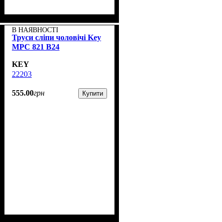
В НАЯВНОСТІ
Труси сліпи чоловічі Key
MPC 821 B24
KEY
22203
555
.
00
грн
Купити