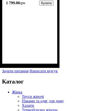
1 799
.
00
грн
Купити
Задати питання
Написати відгук
Каталог
Жінка
Труси жіночі
Піжами та одяг для дому
Халати
Термобілизна жіноча