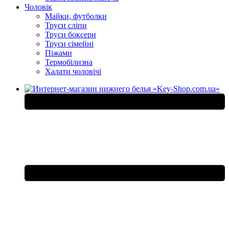
Чоловік
Майки, футболки
Труси сліпи
Труси боксери
Труси сімейні
Піжами
Термобілизна
Халати чоловічі