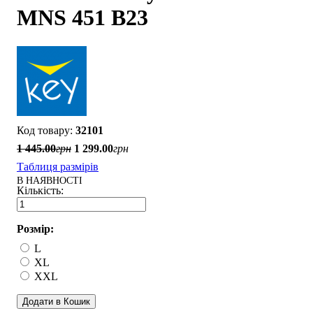
MNS 451 B23
32101
1 445
.
00
грн
1 299
.
00
грн
Таблиця размірів
В НАЯВНОСТІ
Розмір:
L
XL
XXL
Додати в Кошик