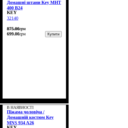
Домашні штани Key MHT
400 B24
KEY
32140
875
.
00
грн
699
.
00
грн
Купити
В НАЯВНОСТІ
Піжама чоловіча /
Домашній костюм Key
MNS 934 A26
KEY