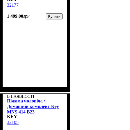
32177
1 499
.
00
грн
Купити
В НАЯВНОСТІ
Піжама чоловіча /
Домашній комплект Key
MNS 414 B23
KEY
32105