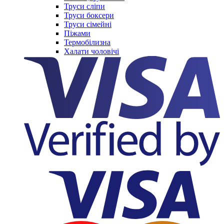
Труси сліпи
Труси боксери
Труси сімейні
Піжами
Термобілизна
Халати чоловічі