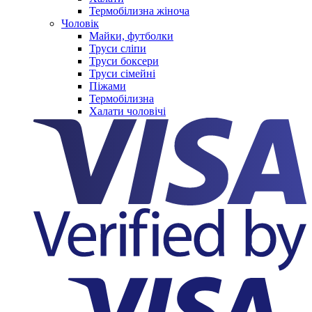
Термобілизна жіноча
Чоловік
Майки, футболки
Труси сліпи
Труси боксери
Труси сімейні
Піжами
Термобілизна
Халати чоловічі