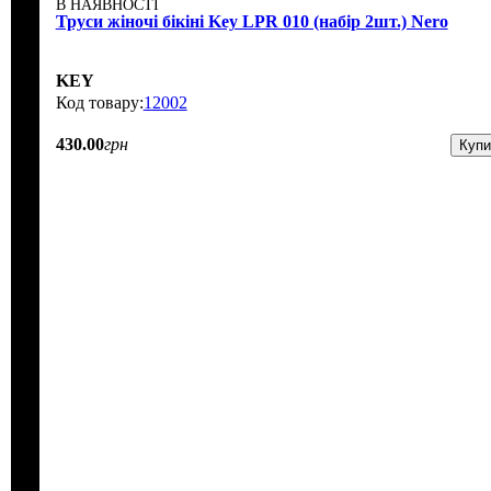
В НАЯВНОСТІ
Труси жіночі бікіні Key LPR 010 (набір 2шт.) Nero
KEY
12002
430
.
00
грн
Купи