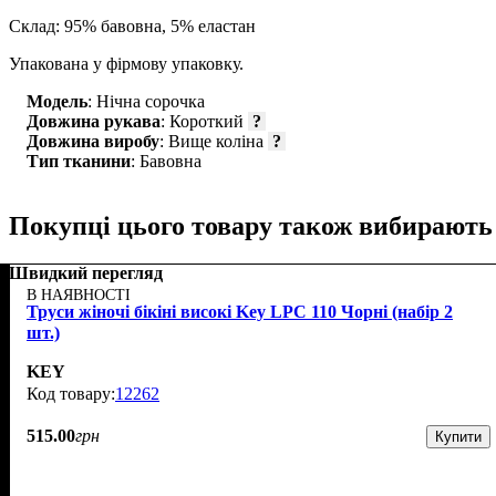
Склад: 95% бавовна, 5% еластан
Упакована у фірмову упаковку.
Модель
: Нічна сорочка
Довжина рукава
: Короткий
?
Довжина виробу
: Вище коліна
?
Тип тканини
: Бавовна
Покупці цього товару також вибирають
Швидкий перегляд
В НАЯВНОСТІ
Труси жіночі бікіні високі Key LPC 110 Чорні (набір 2
шт.)
KEY
12262
515
.
00
грн
Купити