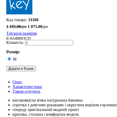
31160
1 195
.
00
грн
1 075
.
00
грн
Таблиця размірів
В НАЯВНОСТІ
Розмір:
M
Додати в Кошик
Опис
Характеристики
Також купують
високоякісна м'яка натуральна бавовна
сорочка з довгими рукавами і округлим вирізом горлови
спереду оригінальний модний принт
красива, стильна і комфортна модель