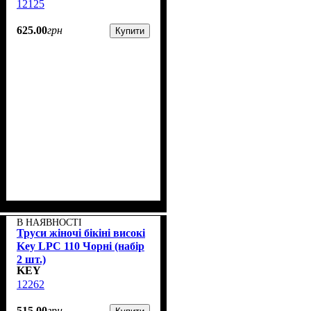
12125
625
.
00
грн
Купити
В НАЯВНОСТІ
Труси жіночі бікіні високі
Key LPC 110 Чорні (набір
2 шт.)
KEY
12262
515
.
00
грн