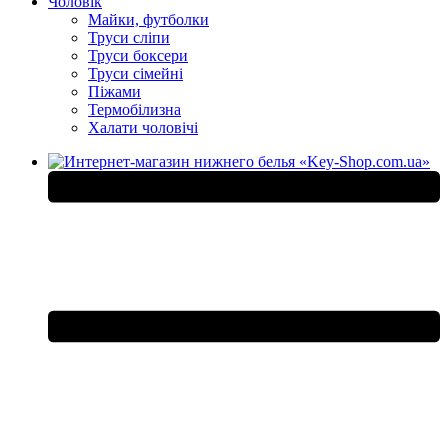
Чоловік
Майки, футболки
Труси сліпи
Труси боксери
Труси сімейні
Піжами
Термобілизна
Халати чоловічі