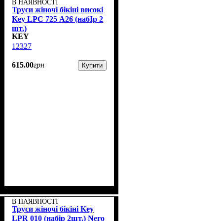
В НАЯВНОСТІ
Труси жіночі бікіні високі
Key LPC 725 А26 (набІр 2
шт.)
KEY
12327
615
.
00
грн
Купити
В НАЯВНОСТІ
Труси жіночі бікіні Key
LPR 010 (набір 2шт.) Nero