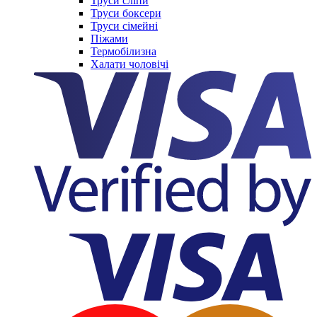
Труси сліпи
Труси боксери
Труси сімейні
Піжами
Термобілизна
Халати чоловічі