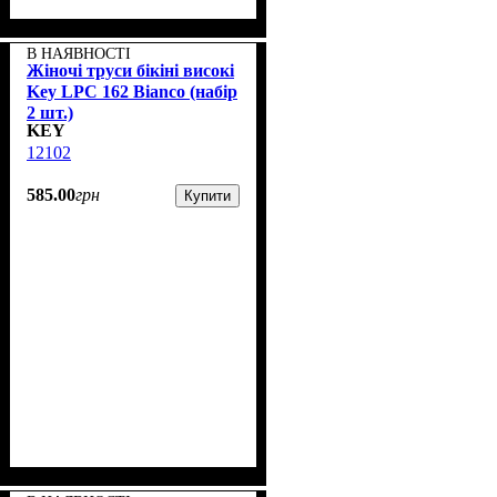
В НАЯВНОСТІ
Жіночі труси бікіні високі
Key LPC 162 Bianco (набір
2 шт.)
KEY
12102
585
.
00
грн
Купити