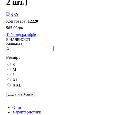
2 шт.)
12220
585
.
00
грн
Таблиця размірів
В НАЯВНОСТІ
Розмір:
S
M
L
XL
XXL
Додати в Кошик
Опис
Характеристики