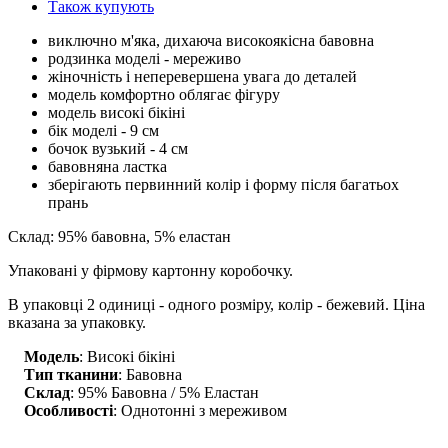
Також купують
виключно м'яка, дихаюча високоякісна бавовна
родзинка моделі - мереживо
жіночність і неперевершена увага до деталей
модель комфортно облягає фігуру
модель високі бікіні
бік моделі - 9 см
бочок вузький - 4 см
бавовняна ластка
зберігають первинний колір і форму після багатьох
прань
Склад: 95% бавовна, 5% еластан
Упаковані у фірмову картонну коробочку.
В упаковці 2 одиниці - одного розміру, колір - бежевий. Ціна
вказана за упаковку.
Модель
: Високі бікіні
Тип тканини
: Бавовна
Склад
: 95% Бавовна / 5% Еластан
Особливості
: Однотонні з мереживом