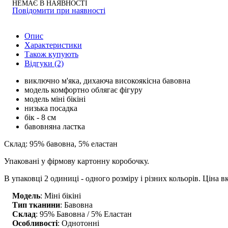
НЕМАЄ В НАЯВНОСТІ
Повідомити при наявності
Опис
Характеристики
Також купують
Відгуки (2)
виключно м'яка, дихаюча високоякісна бавовна
модель комфортно облягає фігуру
модель міні бікіні
низька посадка
бік - 8 см
бавовняна ластка
Склад: 95% бавовна, 5% еластан
Упаковані у фірмову картонну коробочку.
В упаковці 2 одиниці - одного розміру і різних кольорів. Ціна в
Модель
: Міні бікіні
Тип тканини
: Бавовна
Склад
: 95% Бавовна / 5% Еластан
Особливості
: Однотонні