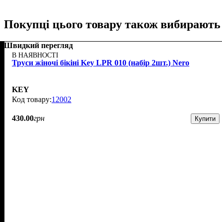
Покупці цього товару також вибирають
Швидкий перегляд
В НАЯВНОСТІ
Труси жіночі бікіні Key LPR 010 (набір 2шт.) Nero
KEY
12002
430
.
00
грн
Купити