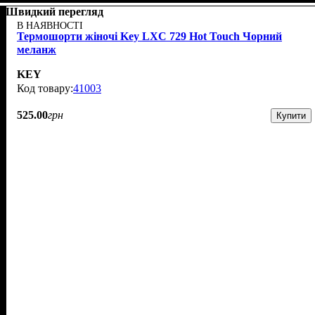
Швидкий перегляд
В НАЯВНОСТІ
Термошорти жіночі Key LXС 729 Hot Touch Чорний
меланж
KEY
41003
525
.
00
грн
Купити