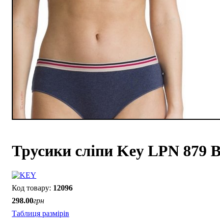
Трусики сліпи Key LPN 879 B2
12096
298
.
00
грн
Таблиця размірів