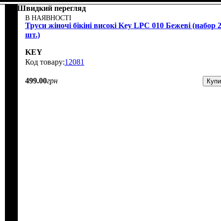
Швидкий перегляд
В НАЯВНОСТІ
Труси жіночі бікіні високі Key LPC 010 Бежеві (набор 
шт.)
KEY
12081
499
.
00
грн
Купи