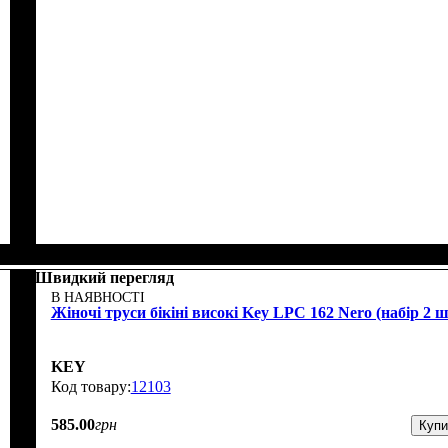
Швидкий перегляд
В НАЯВНОСТІ
Жіночі труси бікіні високі Key LPC 162 Nero (набір 2 ш
KEY
12103
585
.
00
грн
Купи