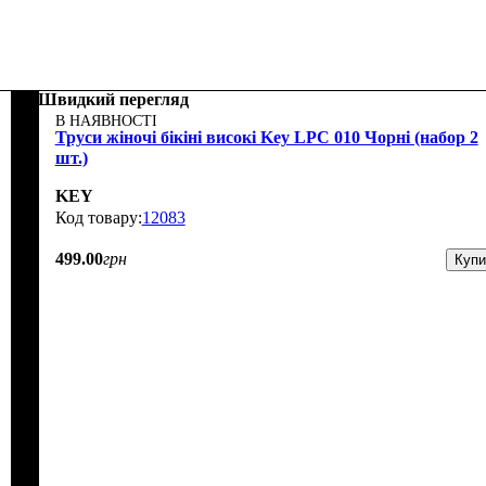
Швидкий перегляд
В НАЯВНОСТІ
Труси жіночі бікіні високі Key LPC 010 Чорні (набор 2
шт.)
KEY
12083
499
.
00
грн
Купи