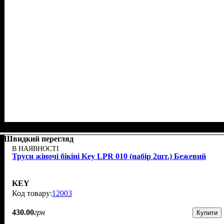
Швидкий перегляд
В НАЯВНОСТІ
Труси жіночі бікіні Key LPR 010 (набір 2шт.) Бежевий
KEY
12003
430
.
00
грн
Купити