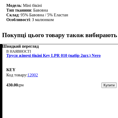
Модель
: Міні бікіні
Тип тканини
: Бавовна
Склад
: 95% Бавовна / 5% Еластан
Особливості
: З малюнком
Покупці цього товару також вибирають
Швидкий перегляд
В НАЯВНОСТІ
Труси жіночі бікіні Key LPR 010 (набір 2шт.) Nero
KEY
12002
430
.
00
грн
Купити