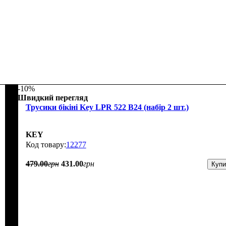
-10%
Швидкий перегляд
Трусики бікіні Key LPR 522 В24 (набір 2 шт.)
KEY
12277
479
.
00
грн
431
.
00
грн
Купи