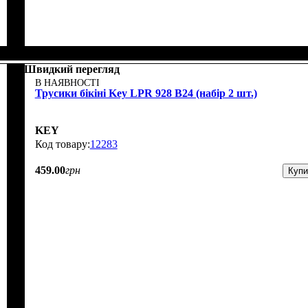
Швидкий перегляд
В НАЯВНОСТІ
Трусики бікіні Key LPR 928 В24 (набір 2 шт.)
KEY
12283
459
.
00
грн
Купи