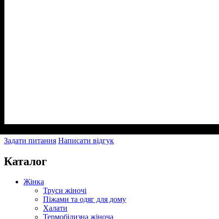
Задати питання
Написати відгук
Каталог
Жінка
Труси жіночі
Піжами та одяг для дому
Халати
Термобілизна жіноча