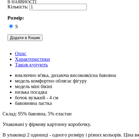
В НАЯВНОСТІ
Розмір:
S
Додати в Кошик
Опис
Характеристики
Також купують
виключно м'яка, дихаюча високоякісна бавовна
модель комфортно облягає фігуру
модель міні бікіні
низька посадка
бочок вузький - 4 см
бавовняна ластка
Склад: 95% бавовна, 5% еластан
Упаковані у фірмову картонну коробочку.
В упаковці 2 одиниці - одного розміру і різних кольорів. Ціна в