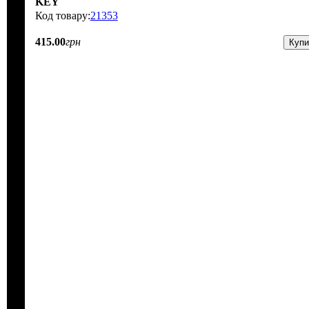
KEY
21353
415
.
00
грн
Купи