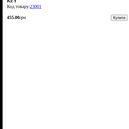
KEY
23001
455
.
00
грн
Купити