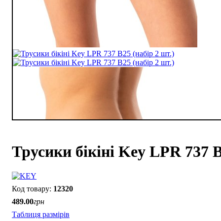
Трусики бікіні Key LPR 737 B
12320
489
.
00
грн
Таблиця размірів