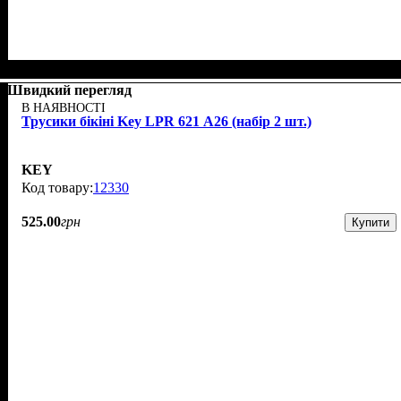
Швидкий перегляд
В НАЯВНОСТІ
Трусики бікіні Key LPR 621 А26 (набір 2 шт.)
KEY
12330
525
.
00
грн
Купити