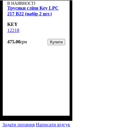
В НАЯВНОСТІ
Трусики сліпи Key LPC
217 B22 (набір 2 шт.)
KEY
12218
475
.
00
грн
Купити
Задати питання
Написати відгук