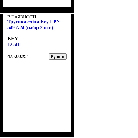
В НАЯВНОСТІ
Трусики сліпи Key LPN
549 A24 (набір 2 шт.)
KEY
12241
475
.
00
грн
Купити