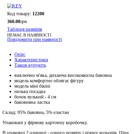
12200
360
.
00
грн
Таблиця размірів
НЕМАЄ В НАЯВНОСТІ
Повідомити при наявності
Опис
Характеристики
Також купують
виключно м'яка, дихаюча високоякісна бавовна
модель комфортно облягає фігуру
модель міні бікіні
низька посадка
бочок вузький - 4 см
бавовняна ластка
Склад: 95% бавовна, 5% еластан
Упаковані у фірмову картонну коробочку.
В упаковці 2 одиниці - одного розміру і різних кольорів. Ціна