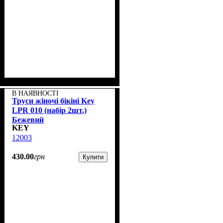
В НАЯВНОСТІ
Труси жіночі бікіні Key
LPR 010 (набір 2шт.)
Бежевий
KEY
12003
430
.
00
грн
Купити