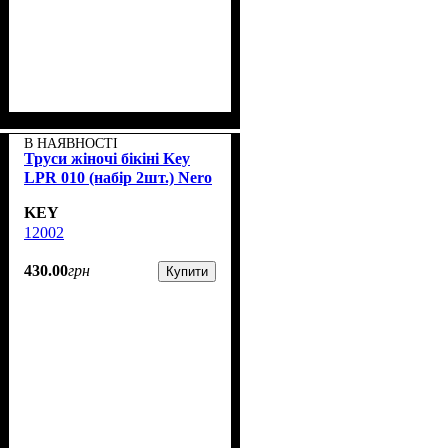
В НАЯВНОСТІ
Труси жіночі бікіні Key
LPR 010 (набір 2шт.) Nero
KEY
12002
430
.
00
грн
Купити