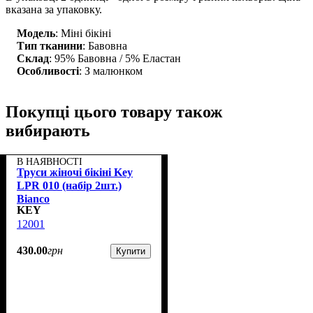
вказана за упаковку.
Модель
: Міні бікіні
Тип тканини
: Бавовна
Склад
: 95% Бавовна / 5% Еластан
Особливості
: З малюнком
Покупці цього товару також
вибирають
В НАЯВНОСТІ
Труси жіночі бікіні Key
LPR 010 (набір 2шт.)
Bianco
KEY
12001
430
.
00
грн
Купити