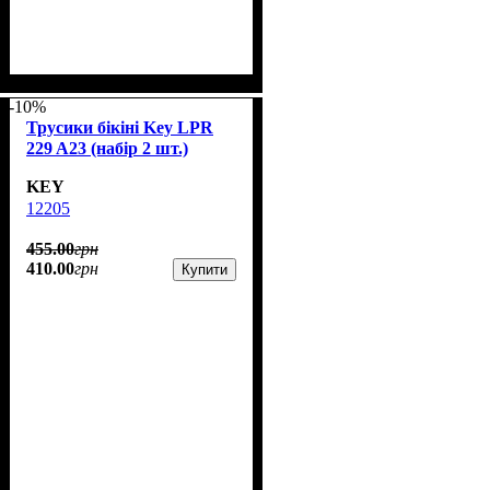
-10%
Трусики бікіні Key LPR
229 A23 (набір 2 шт.)
KEY
12205
455
.
00
грн
410
.
00
грн
Купити