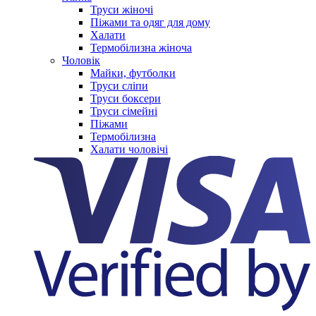
Труси жіночі
Піжами та одяг для дому
Халати
Термобілизна жіноча
Чоловік
Майки, футболки
Труси сліпи
Труси боксери
Труси сімейні
Піжами
Термобілизна
Халати чоловічі