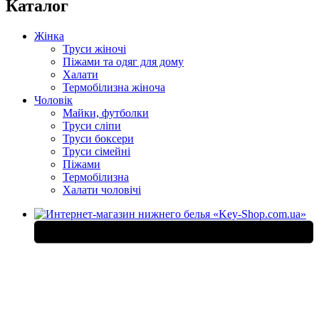
Каталог
Жінка
Труси жіночі
Піжами та одяг для дому
Халати
Термобілизна жіноча
Чоловік
Майки, футболки
Труси сліпи
Труси боксери
Труси сімейні
Піжами
Термобілизна
Халати чоловічі