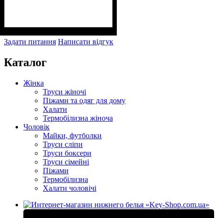
Задати питання
Написати відгук
Каталог
Жінка
Труси жіночі
Піжами та одяг для дому
Халати
Термобілизна жіноча
Чоловік
Майки, футболки
Труси сліпи
Труси боксери
Труси сімейні
Піжами
Термобілизна
Халати чоловічі