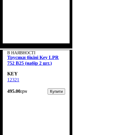
В НАЯВНОСТІ
Трусики бікіні Key LPR
752 B25 (набір 2 шт.)
KEY
12321
495
.
00
грн
Купити