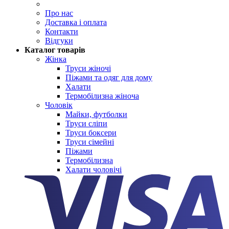
Про нас
Доставка і оплата
Контакти
Відгуки
Каталог товарів
Жінка
Труси жіночі
Піжами та одяг для дому
Халати
Термобілизна жіноча
Чоловік
Майки, футболки
Труси сліпи
Труси боксери
Труси сімейні
Піжами
Термобілизна
Халати чоловічі