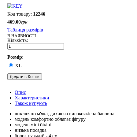
12246
469
.
00
грн
Таблиця размірів
В НАЯВНОСТІ
Розмір:
XL
Додати в Кошик
Опис
Характеристики
Також купують
виключно м'яка, дихаюча високоякісна бавовна
модель комфортно облягає фігуру
модель міні бікіні
низька посадка
бочок вузький - 4 см