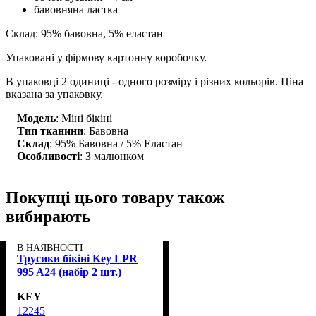
бавовняна ластка
Склад: 95% бавовна, 5% еластан
Упаковані у фірмову картонну коробочку.
В упаковці 2 одиниці - одного розміру і різних кольорів. Ціна
вказана за упаковку.
Модель
: Міні бікіні
Тип тканини
: Бавовна
Склад
: 95% Бавовна / 5% Еластан
Особливості
: З малюнком
Покупці цього товару також
вибирають
В НАЯВНОСТІ
Трусики бікіні Key LPR
995 A24 (набір 2 шт.)
KEY
12245