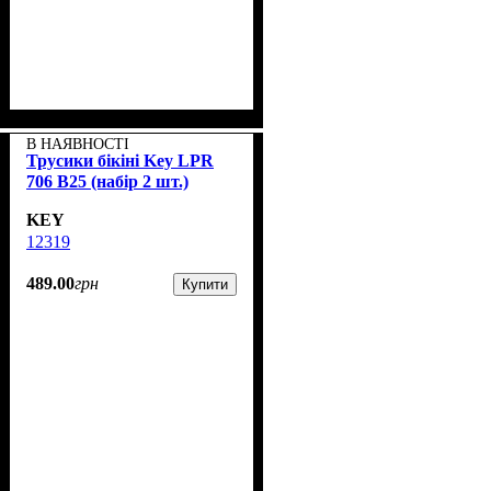
В НАЯВНОСТІ
Трусики бікіні Key LPR
706 B25 (набір 2 шт.)
KEY
12319
489
.
00
грн
Купити