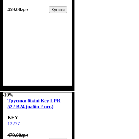
459
.
00
грн
Купити
-10%
Трусики бікіні Key LPR
522 В24 (набір 2 шт.)
KEY
12277
479
.
00
грн