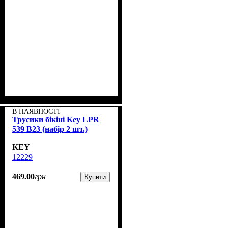
В НАЯВНОСТІ
Трусики бікіні Key LPR
539 B23 (набір 2 шт.)
KEY
12229
469
.
00
грн
Купити