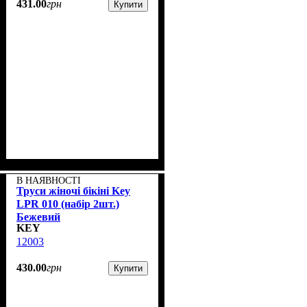
431
.
00
грн
Купити
В НАЯВНОСТІ
Труси жіночі бікіні Key
LPR 010 (набір 2шт.)
Бежевий
KEY
12003
430
.
00
грн
Купити