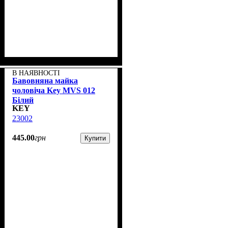
В НАЯВНОСТІ
Бавовняна майка
чоловіча Key MVS 012
Білий
KEY
23002
445
.
00
грн
Купити