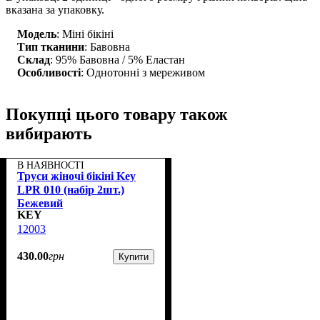
вказана за упаковку.
Модель
: Міні бікіні
Тип тканини
: Бавовна
Склад
: 95% Бавовна / 5% Еластан
Особливості
: Однотонні з мереживом
Покупці цього товару також
вибирають
В НАЯВНОСТІ
Труси жіночі бікіні Key
LPR 010 (набір 2шт.)
Бежевий
KEY
12003
430
.
00
грн
Купити