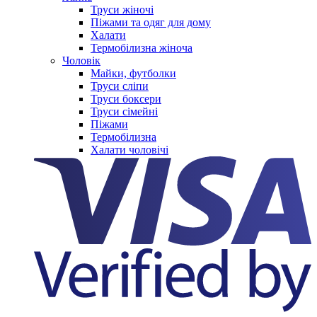
Труси жіночі
Піжами та одяг для дому
Халати
Термобілизна жіноча
Чоловік
Майки, футболки
Труси сліпи
Труси боксери
Труси сімейні
Піжами
Термобілизна
Халати чоловічі