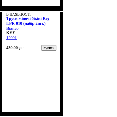
В НАЯВНОСТІ
Труси жіночі бікіні Key
LPR 010 (набір 2шт.)
Bianco
KEY
12001
430
.
00
грн
Купити