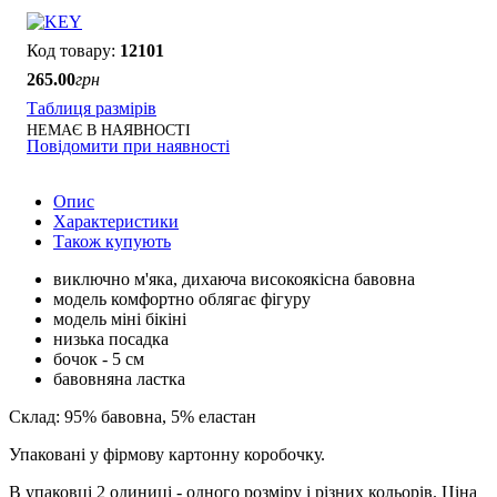
12101
265
.
00
грн
Таблиця размірів
НЕМАЄ В НАЯВНОСТІ
Повідомити при наявності
Опис
Характеристики
Також купують
виключно м'яка, дихаюча високоякісна бавовна
модель комфортно облягає фігуру
модель міні бікіні
низька посадка
бочок - 5 см
бавовняна ластка
Склад: 95% бавовна, 5% еластан
Упаковані у фірмову картонну коробочку.
В упаковці 2 одиниці - одного розміру і різних кольорів. Ціна