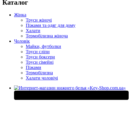
Каталог
Жінка
Труси жіночі
Піжами та одяг для дому
Халати
Термобілизна жіноча
Чоловік
Майки, футболки
Труси сліпи
Труси боксери
Труси сімейні
Піжами
Термобілизна
Халати чоловічі