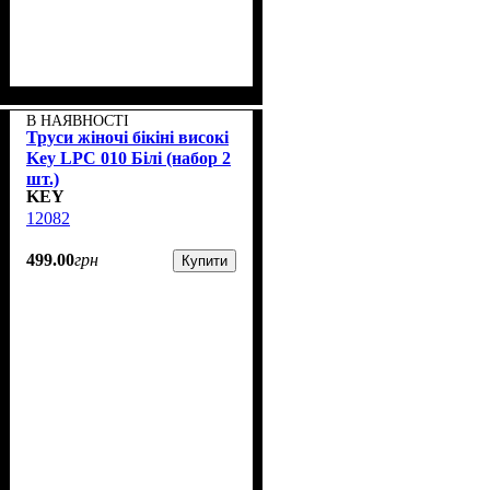
В НАЯВНОСТІ
Труси жіночі бікіні високі
Key LPC 010 Білі (набор 2
шт.)
KEY
12082
499
.
00
грн
Купити