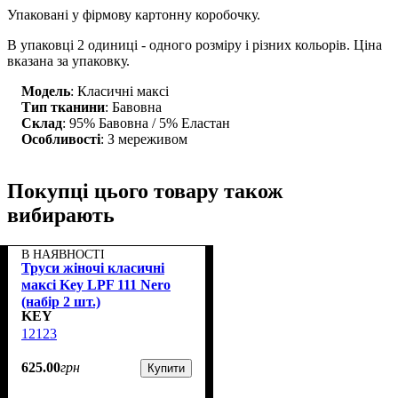
Упаковані у фірмову картонну коробочку.
В упаковці 2 одиниці - одного розміру і різних кольорів. Ціна
вказана за упаковку.
Модель
: Класичні максі
Тип тканини
: Бавовна
Склад
: 95% Бавовна / 5% Еластан
Особливості
: З мереживом
Покупці цього товару також
вибирають
В НАЯВНОСТІ
Труси жіночі класичні
максі Key LPF 111 Nero
(набір 2 шт.)
KEY
12123
625
.
00
грн
Купити