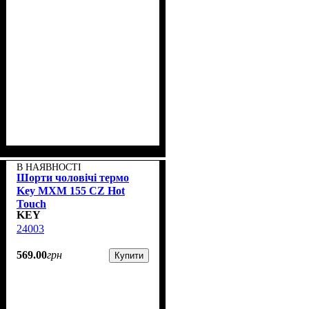
В НАЯВНОСТІ
Шорти чоловічі термо
Key MXM 155 CZ Hot
Touch
KEY
24003
569
.
00
грн
Купити