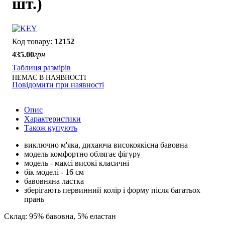
шт.)
12152
435
.
00
грн
Таблиця размірів
НЕМАЄ В НАЯВНОСТІ
Повідомити при наявності
Опис
Характеристики
Також купують
виключно м'яка, дихаюча високоякісна бавовна
модель комфортно облягає фігуру
модель - максі високі класичні
бік моделі - 16 см
бавовняна ластка
зберігають первинний колір і форму після багатьох
прань
Склад: 95% бавовна, 5% еластан