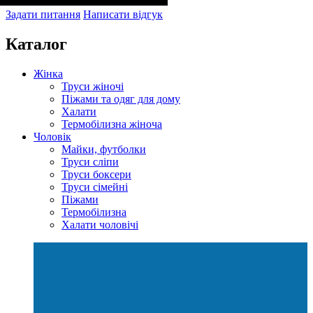
Задати питання
Написати відгук
Каталог
Жінка
Труси жіночі
Піжами та одяг для дому
Халати
Термобілизна жіноча
Чоловік
Майки, футболки
Труси сліпи
Труси боксери
Труси сімейні
Піжами
Термобілизна
Халати чоловічі