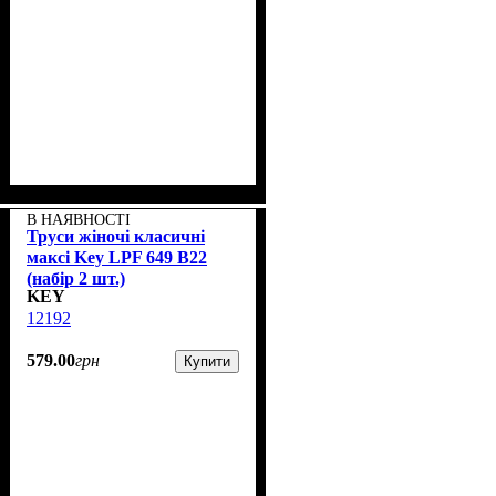
В НАЯВНОСТІ
Труси жіночі класичні
максі Key LPF 649 B22
(набір 2 шт.)
KEY
12192
579
.
00
грн
Купити