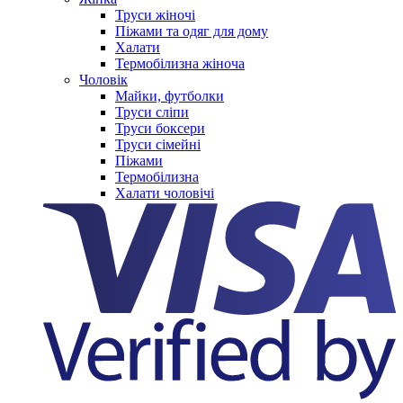
Труси жіночі
Піжами та одяг для дому
Халати
Термобілизна жіноча
Чоловік
Майки, футболки
Труси сліпи
Труси боксери
Труси сімейні
Піжами
Термобілизна
Халати чоловічі