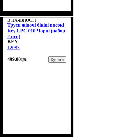
В НАЯВНОСТІ
Труси жіночі бікіні високі
Key LPC 010 Чорні (набор
2 шт.)
KEY
12083
499
.
00
грн
Купити