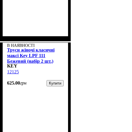
В НАЯВНОСТІ
Труси жіночі класичні
максі Key LPF 111
Бежевий (набір 2 шт.)
KEY
12125
625
.
00
грн
Купити