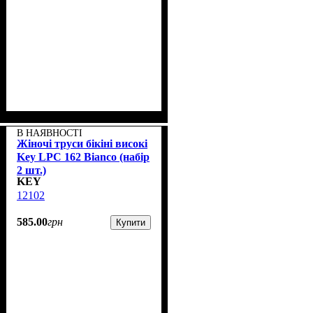
В НАЯВНОСТІ
Жіночі труси бікіні високі
Key LPC 162 Bianco (набір
2 шт.)
KEY
12102
585
.
00
грн
Купити