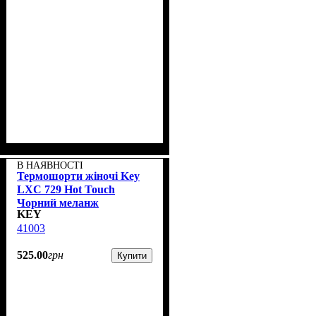
В НАЯВНОСТІ
Термошорти жіночі Key
LXС 729 Hot Touch
Чорний меланж
KEY
41003
525
.
00
грн
Купити