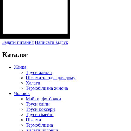
Задати питання
Написати відгук
Каталог
Жінка
Труси жіночі
Піжами та одяг для дому
Халати
Термобілизна жіноча
Чоловік
Майки, футболки
Труси сліпи
Труси боксери
Труси сімейні
Піжами
Термобілизна
Халати чоловічі