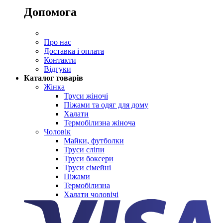
Допомога
Про нас
Доставка і оплата
Контакти
Відгуки
Каталог товарів
Жінка
Труси жіночі
Піжами та одяг для дому
Халати
Термобілизна жіноча
Чоловік
Майки, футболки
Труси сліпи
Труси боксери
Труси сімейні
Піжами
Термобілизна
Халати чоловічі