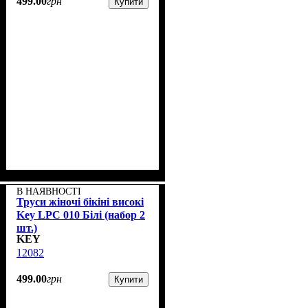
499
.
00
грн
Купити
В НАЯВНОСТІ
Труси жіночі бікіні високі
Key LPC 010 Білі (набор 2
шт.)
KEY
12082
499
.
00
грн
Купити