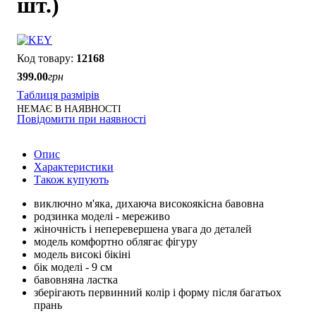
шт.)
12168
399
.
00
грн
Таблиця размірів
НЕМАЄ В НАЯВНОСТІ
Повідомити при наявності
Опис
Характеристики
Також купують
виключно м'яка, дихаюча високоякісна бавовна
родзинка моделі - мереживо
жіночність і неперевершена увага до деталей
модель комфортно облягає фігуру
модель високі бікіні
бік моделі - 9 см
бавовняна ластка
зберігають первинний колір і форму після багатьох
прань