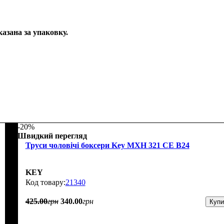
казана за упаковку.
-20%
Швидкий перегляд
Труси чоловічі боксери Key MXH 321 CE B24
KEY
21340
425
.
00
грн
340
.
00
грн
Купи