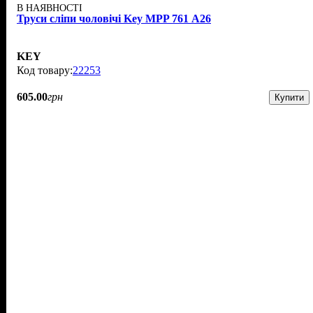
В НАЯВНОСТІ
Труси сліпи чоловічі Key MPP 761 А26
KEY
22253
605
.
00
грн
Купити