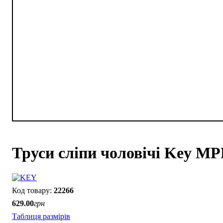
Труси сліпи чоловічі Key MP
22266
629
.
00
грн
Таблиця размірів