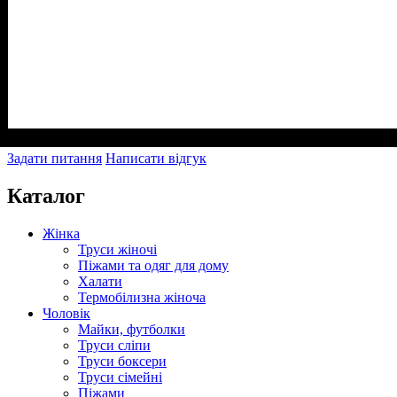
Задати питання
Написати відгук
Каталог
Жінка
Труси жіночі
Піжами та одяг для дому
Халати
Термобілизна жіноча
Чоловік
Майки, футболки
Труси сліпи
Труси боксери
Труси сімейні
Піжами