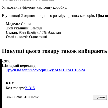
Упаковані в фірмову картонну коробку.
В упаковці 2 одиниці - одного розміру і різних кольорів.
Ціна в
Модель
: Сліпи
Тип тканини
: Бамбук
Склад
: 95% Бамбук / 5% Эластан
Особливості
: Однотонні
Покупці цього товару також вибирають
-20%
Швидкий перегляд
Труси чоловічі боксери Key MXH 174 CE A24
KEY
21315
387
.
00
грн
310
.
00
грн
Купити