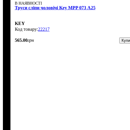
В НАЯВНОСТІ
Труси сліпи чоловічі Key MPP 073 А25
KEY
22217
565
.
00
грн
Купи