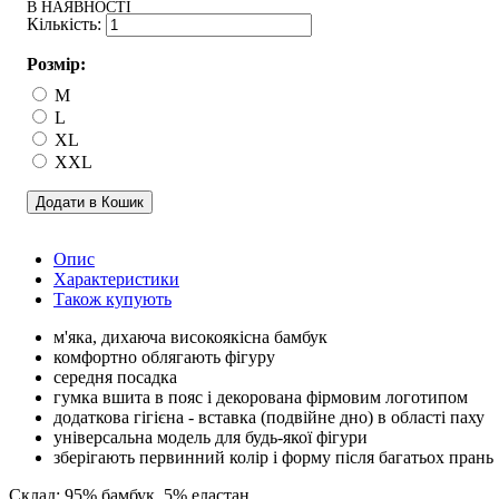
В НАЯВНОСТІ
Розмір:
M
L
XL
XXL
Додати в Кошик
Опис
Характеристики
Також купують
м'яка, дихаюча високоякісна бамбук
комфортно облягають фігуру
середня посадка
гумка вшита в пояс і декорована фірмовим логотипом
додаткова гігієна - вставка (подвійне дно) в області паху
універсальна модель для будь-якої фігури
зберігають первинний колір і форму після багатьох прань
Склад: 95% бамбук, 5% еластан