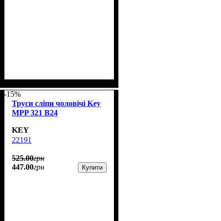
-15%
Труси сліпи чоловічі Key
MPP 321 B24
KEY
22191
525
.
00
грн
447
.
00
грн
Купити