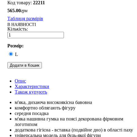
22211
565
.
00
грн
Таблиця размірів
В НАЯВНОСТІ
Розмір:
L
Додати в Кошик
Опис
Характеристики
Також купують
м'яка, дихаюча високоякісна бавовна
комфортно облягають фігуру
середня посадка
м'яка нашивна гумка на поясі декорована фірмовим
логотипом
додаткова гігієна - вставка (подвійне дно) в області паху
універсальна модель для будь-якої фігури