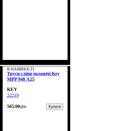
В НАЯВНОСТІ
Труси сліпи чоловічі Key
MPP 948 А25
KEY
22219
565
.
00
грн
Купити