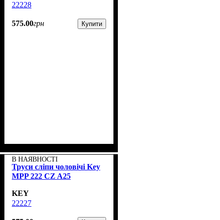
22228
575
.
00
грн
Купити
В НАЯВНОСТІ
Труси сліпи чоловічі Key
MPP 222 CZ A25
KEY
22227