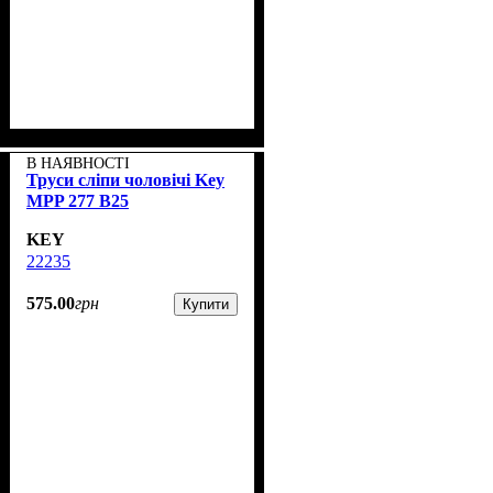
В НАЯВНОСТІ
Труси сліпи чоловічі Key
MPP 277 B25
KEY
22235
575
.
00
грн
Купити