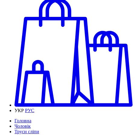
УКР
РУС
Головна
Чоловік
Труси сліпи