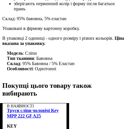
зберігають первинний колір і форму після багатьох
прань
Склад: 95% бавовна, 5% еластан
Упаковані в фірмову картонну коробку.
В упаковці 2 одиниці - одного розміру і різних кольорів.
Ціна
вказана за упаковку.
Модель
: Сліпи
Тип тканини
: Бавовна
Склад
: 95% Бавовна / 5% Еластан
Особливості
: Однотонні
Покупці цього товару також
вибирають
В НАЯВНОСТІ
Труси сліпи чоловічі Key
MPP 222 GF A25
KEY