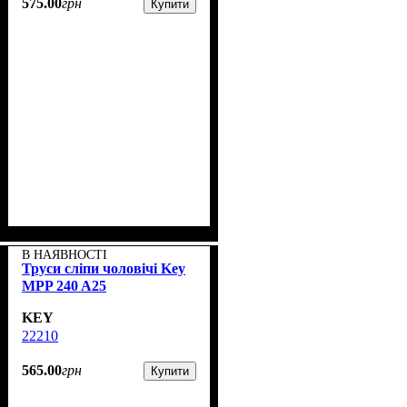
575
.
00
грн
Купити
В НАЯВНОСТІ
Труси сліпи чоловічі Key
MPP 240 A25
KEY
22210
565
.
00
грн
Купити