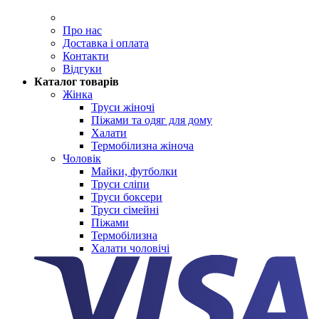
Про нас
Доставка і оплата
Контакти
Відгуки
Каталог товарів
Жінка
Труси жіночі
Піжами та одяг для дому
Халати
Термобілизна жіноча
Чоловік
Майки, футболки
Труси сліпи
Труси боксери
Труси сімейні
Піжами
Термобілизна
Халати чоловічі