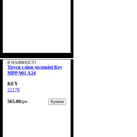
В НАЯВНОСТІ
Труси сліпи чоловічі Key
MPP 901 A24
KEY
22178
565
.
00
грн
Купити