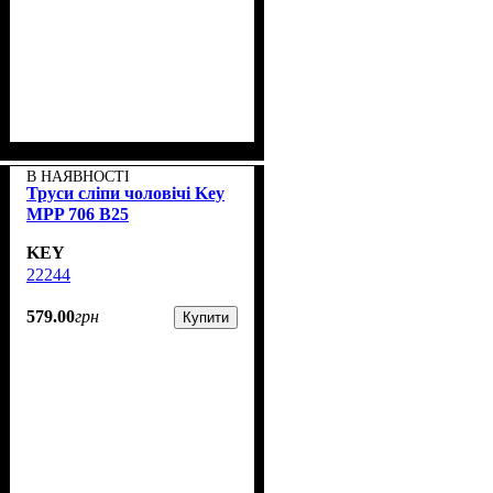
В НАЯВНОСТІ
Труси сліпи чоловічі Key
MPP 706 B25
KEY
22244
579
.
00
грн
Купити