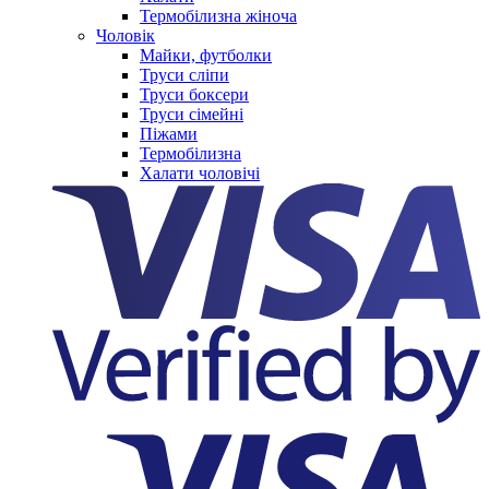
Термобілизна жіноча
Чоловік
Майки, футболки
Труси сліпи
Труси боксери
Труси сімейні
Піжами
Термобілизна
Халати чоловічі