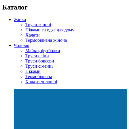
Каталог
Жінка
Труси жіночі
Піжами та одяг для дому
Халати
Термобілизна жіноча
Чоловік
Майки, футболки
Труси сліпи
Труси боксери
Труси сімейні
Піжами
Термобілизна
Халати чоловічі