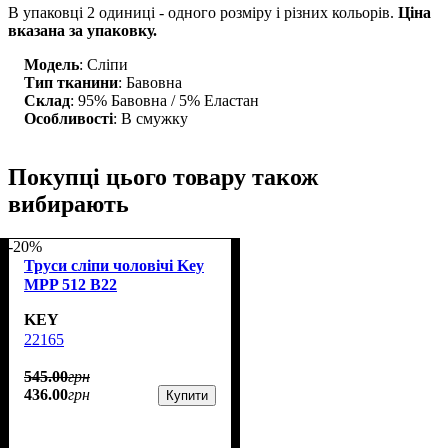
В упаковці 2 одиниці - одного розміру і різних кольорів.
Ціна
вказана за упаковку.
Модель
: Сліпи
Тип тканини
: Бавовна
Склад
: 95% Бавовна / 5% Еластан
Особливості
: В смужку
Покупці цього товару також
вибирають
-20%
Труси сліпи чоловічі Key
MPP 512 B22
KEY
22165
545
.
00
грн
436
.
00
грн
Купити