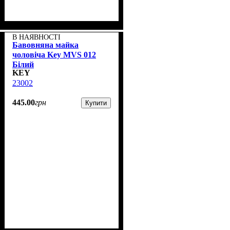
В НАЯВНОСТІ
Бавовняна майка
чоловіча Key MVS 012
Білий
KEY
23002
445
.
00
грн
Купити