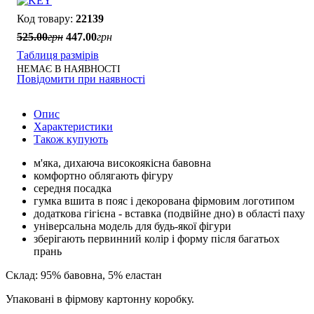
22139
525
.
00
грн
447
.
00
грн
Таблиця размірів
НЕМАЄ В НАЯВНОСТІ
Повідомити при наявності
Опис
Характеристики
Також купують
м'яка, дихаюча високоякісна бавовна
комфортно облягають фігуру
середня посадка
гумка вшита в пояс і декорована фірмовим логотипом
додаткова гігієна - вставка (подвійне дно) в області паху
універсальна модель для будь-якої фігури
зберігають первинний колір і форму після багатьох
прань
Склад: 95% бавовна, 5% еластан
Упаковані в фірмову картонну коробку.