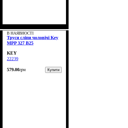
В НАЯВНОСТІ
Труси сліпи чоловічі Key
MPP 327 B25
KEY
22239
579
.
00
грн
Купити