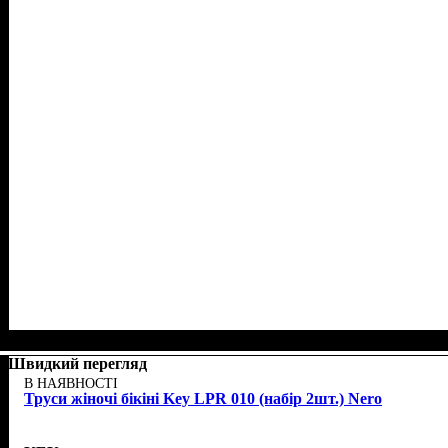
Швидкий перегляд
В НАЯВНОСТІ
Труси жіночі бікіні Key LPR 010 (набір 2шт.) Nero