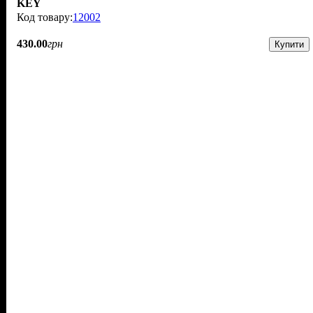
KEY
12002
430
.
00
грн
Купити