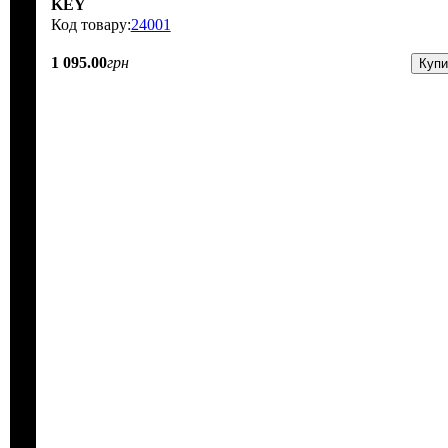
KEY
24001
1 095
.
00
грн
Купи