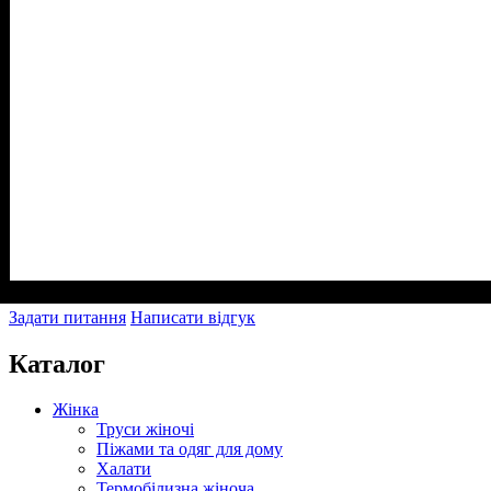
Задати питання
Написати відгук
Каталог
Жінка
Труси жіночі
Піжами та одяг для дому
Халати
Термобілизна жіноча