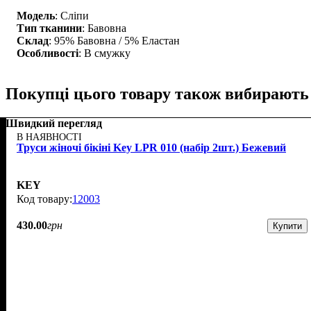
Модель
: Сліпи
Тип тканини
: Бавовна
Склад
: 95% Бавовна / 5% Еластан
Особливості
: В смужку
Покупці цього товару також вибирають
Швидкий перегляд
В НАЯВНОСТІ
Труси жіночі бікіні Key LPR 010 (набір 2шт.) Бежевий
KEY
12003
430
.
00
грн
Купити