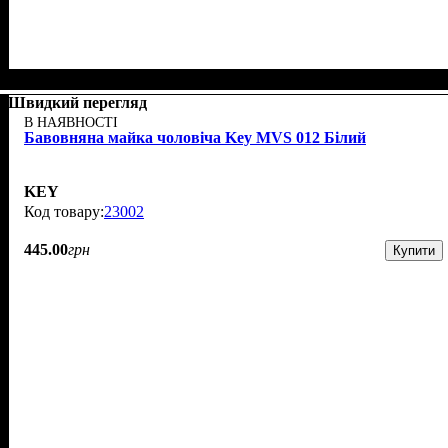
Швидкий перегляд
В НАЯВНОСТІ
Бавовняна майка чоловіча Key MVS 012 Білий
KEY
23002
445
.
00
грн
Купити