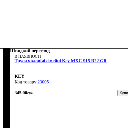
Швидкий перегляд
В НАЯВНОСТІ
Труси чоловічі сімейні Key MXC 915 B22 GR
KEY
23005
345
.
00
грн
Купи