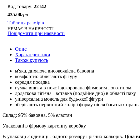
22142
435
.
00
грн
Таблиця размірів
НЕМАЄ В НАЯВНОСТІ
Повідомити при наявності
Опис
Характеристики
Також купують
м'яка, дихаюча високоякісна бавовна
комфортно облягають фігуру
середня посадка
гумка вшита в пояс і декорована фірмовим логотипом
додаткова гігієна - вставка (подвійне дно) в області паху
універсальна модель для будь-якої фігури
зберігають первинний колір і форму після багатьох прань
Склад: 95% бавовна, 5% еластан
Упаковані в фірмову картонну коробку.
В упаковці 2 одиниці - одного розміру і різних кольорів.
Ціна в