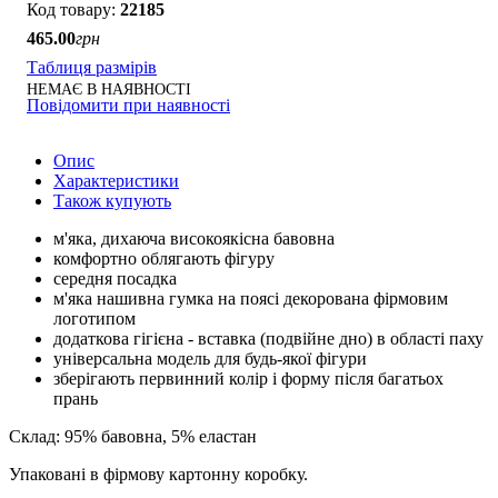
22185
465
.
00
грн
Таблиця размірів
НЕМАЄ В НАЯВНОСТІ
Повідомити при наявності
Опис
Характеристики
Також купують
м'яка, дихаюча високоякісна бавовна
комфортно облягають фігуру
середня посадка
м'яка нашивна гумка на поясі декорована фірмовим
логотипом
додаткова гігієна - вставка (подвійне дно) в області паху
універсальна модель для будь-якої фігури
зберігають первинний колір і форму після багатьох
прань
Склад: 95% бавовна, 5% еластан
Упаковані в фірмову картонну коробку.