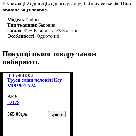
В упаковці 2 одиниці - одного розміру і різних кольорів.
Ціна
вказана за упаковку.
Модель
: Сліпи
Тип тканини
: Бавовна
Склад
: 95% Бавовна / 5% Еластан
Особливості
: Однотонні
Покупці цього товару також
вибирають
В НАЯВНОСТІ
Труси сліпи чоловічі Key
MPP 901 A24
KEY
22178
565
.
00
грн
Купити