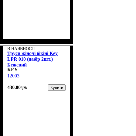
В НАЯВНОСТІ
Труси жіночі бікіні Key
LPR 010 (набір 2шт.)
Бежевий
KEY
12003
430
.
00
грн
Купити