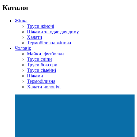
Каталог
Жінка
Труси жіночі
Піжами та одяг для дому
Халати
Термобілизна жіноча
Чоловік
Майки, футболки
Труси сліпи
Труси боксери
Труси сімейні
Піжами
Термобілизна
Халати чоловічі