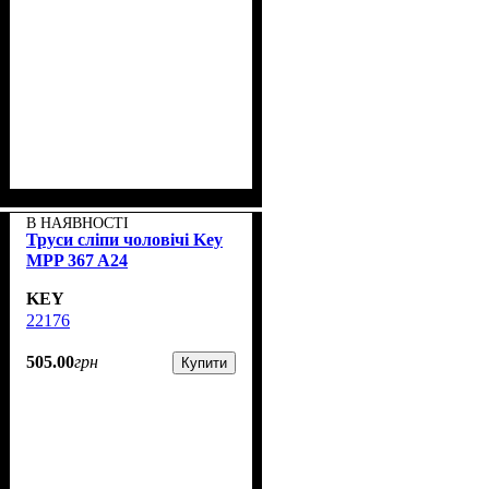
В НАЯВНОСТІ
Труси сліпи чоловічі Key
MPP 367 A24
KEY
22176
505
.
00
грн
Купити