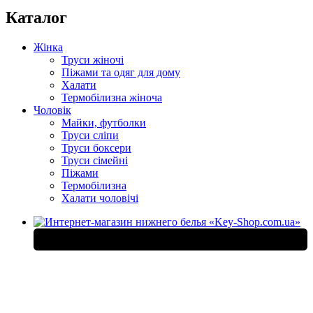
Каталог
Жінка
Труси жіночі
Піжами та одяг для дому
Халати
Термобілизна жіноча
Чоловік
Майки, футболки
Труси сліпи
Труси боксери
Труси сімейні
Піжами
Термобілизна
Халати чоловічі