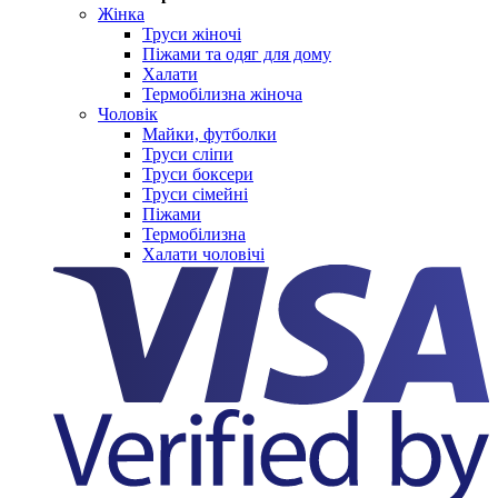
Жінка
Труси жіночі
Піжами та одяг для дому
Халати
Термобілизна жіноча
Чоловік
Майки, футболки
Труси сліпи
Труси боксери
Труси сімейні
Піжами
Термобілизна
Халати чоловічі