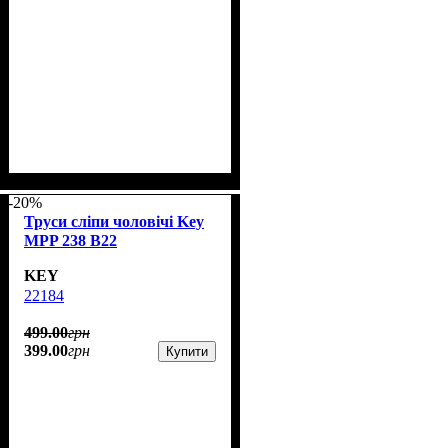
-20%
Труси сліпи чоловічі Key
MPP 238 B22
KEY
22184
499
.
00
грн
399
.
00
грн
Купити