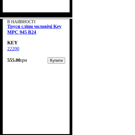
В НАЯВНОСТІ
Труси сліпи чоловічі Key
MPC 945 B24
KEY
22200
555
.
00
грн
Купити