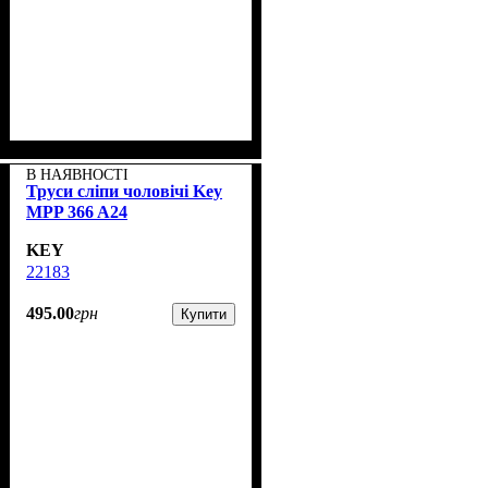
В НАЯВНОСТІ
Труси сліпи чоловічі Key
MPP 366 A24
KEY
22183
495
.
00
грн
Купити