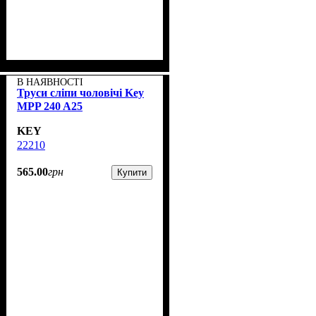
В НАЯВНОСТІ
Труси сліпи чоловічі Key
MPP 240 A25
KEY
22210
565
.
00
грн
Купити