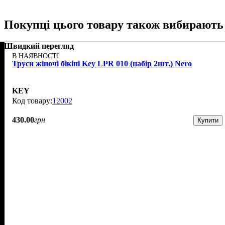
Покупці цього товару також вибирають
Швидкий перегляд
В НАЯВНОСТІ
Труси жіночі бікіні Key LPR 010 (набір 2шт.) Nero
KEY
12002
430
.
00
грн
Купити