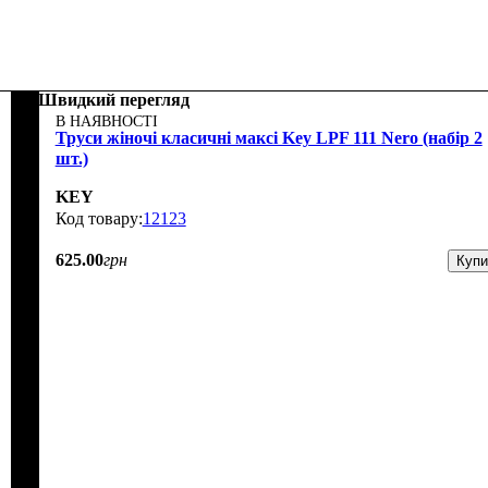
Швидкий перегляд
В НАЯВНОСТІ
Труси жіночі класичні максі Key LPF 111 Nero (набір 2
шт.)
KEY
12123
625
.
00
грн
Купи