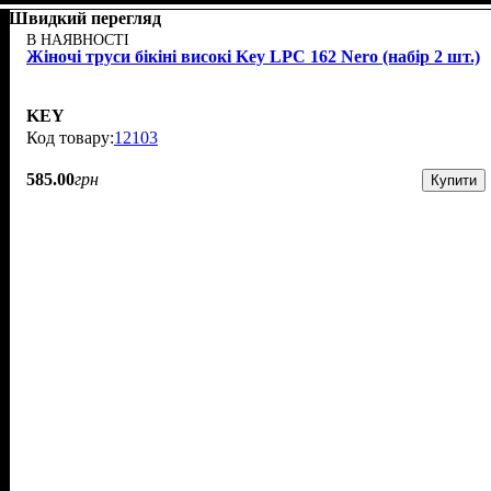
Швидкий перегляд
В НАЯВНОСТІ
Жіночі труси бікіні високі Key LPC 162 Nero (набір 2 шт.)
KEY
12103
585
.
00
грн
Купити