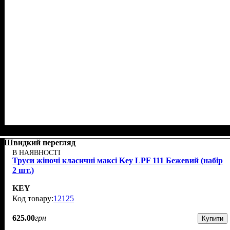
Швидкий перегляд
В НАЯВНОСТІ
Труси жіночі класичні максі Key LPF 111 Бежевий (набір
2 шт.)
KEY
12125
625
.
00
грн
Купити