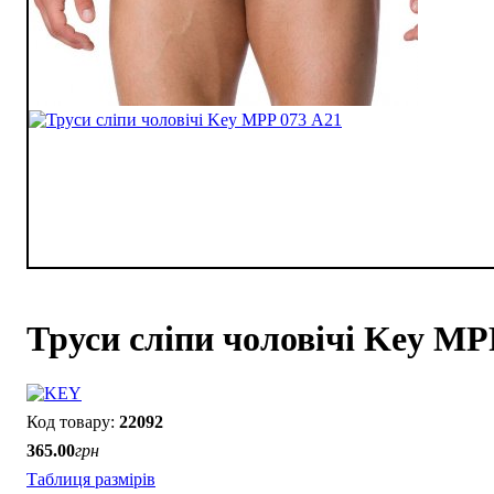
Труси сліпи чоловічі Key MP
22092
365
.
00
грн
Таблиця размірів