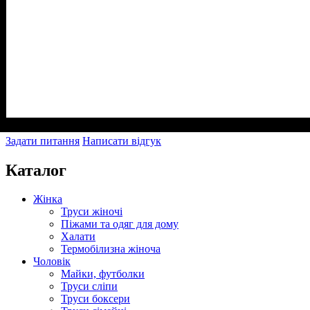
Задати питання
Написати відгук
Каталог
Жінка
Труси жіночі
Піжами та одяг для дому
Халати
Термобілизна жіноча
Чоловік
Майки, футболки
Труси сліпи
Труси боксери