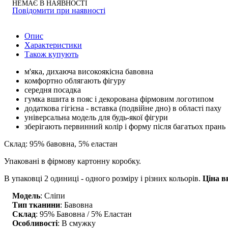
НЕМАЄ В НАЯВНОСТІ
Повідомити при наявності
Опис
Характеристики
Також купують
м'яка, дихаюча високоякісна бавовна
комфортно облягають фігуру
середня посадка
гумка вшита в пояс і декорована фірмовим логотипом
додаткова гігієна - вставка (подвійне дно) в області паху
універсальна модель для будь-якої фігури
зберігають первинний колір і форму після багатьох прань
Склад: 95% бавовна, 5% еластан
Упаковані в фірмову картонну коробку.
В упаковці 2 одиниці - одного розміру і різних кольорів.
Ціна в
Модель
: Сліпи
Тип тканини
: Бавовна
Склад
: 95% Бавовна / 5% Еластан
Особливості
: В смужку