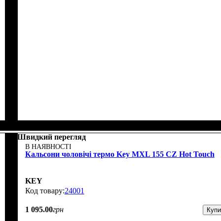
Швидкий перегляд
В НАЯВНОСТІ
Кальсони чоловічі термо Key MXL 155 CZ Hot Touch
KEY
24001
1 095
.
00
грн
Купи