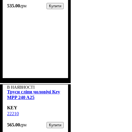
535
.
00
грн
Купити
В НАЯВНОСТІ
Труси сліпи чоловічі Key
MPP 240 A25
KEY
22210
565
.
00
грн
Купити