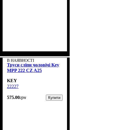
В НАЯВНОСТІ
Труси сліпи чоловічі Key
MPP 222 CZ A25
KEY
22227
575
.
00
грн
Купити