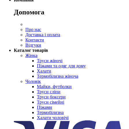
Допомога
Про нас
Доставка і оплата
Контакти
Відгуки
Каталог товарів
Жінка
Труси жіночі
Піжами та одяг для дому
Халати
Термобілизна жіноча
Чоловік
Майки, футболки
Труси сліпи
Труси боксери
Труси сімейні
Піжами
Термобілизна
Халати чоловічі