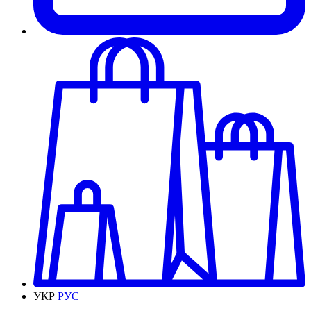
УКР
РУС