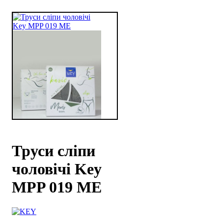
Труси сліпи
чоловічі Key
MPP 019 ME