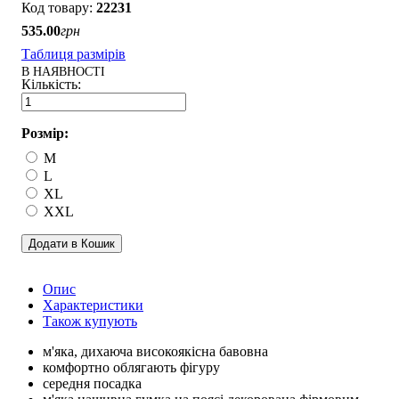
22231
535
.
00
грн
Таблиця размірів
В НАЯВНОСТІ
Розмір:
M
L
XL
XXL
Додати в Кошик
Опис
Характеристики
Також купують
м'яка, дихаюча високоякісна бавовна
комфортно облягають фігуру
середня посадка