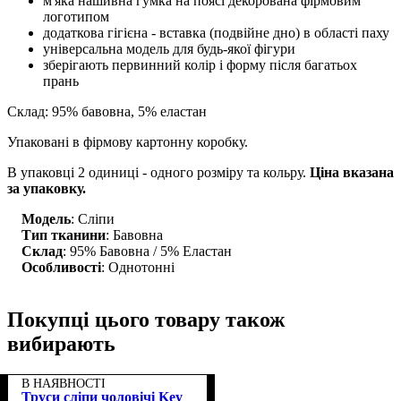
м'яка нашивна гумка на поясі декорована фірмовим
логотипом
додаткова гігієна - вставка (подвійне дно) в області паху
універсальна модель для будь-якої фігури
зберігають первинний колір і форму після багатьох
прань
Склад: 95% бавовна, 5% еластан
Упаковані в фірмову картонну коробку.
В упаковці 2 одиниці - одного розміру та кольру.
Ціна вказана
за упаковку.
Модель
: Сліпи
Тип тканини
: Бавовна
Склад
: 95% Бавовна / 5% Еластан
Особливості
: Однотонні
Покупці цього товару також
вибирають
В НАЯВНОСТІ
Труси сліпи чоловічі Key