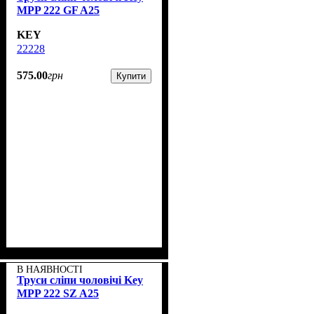
MPP 222 GF A25
KEY
22228
575
.
00
грн
Купити
В НАЯВНОСТІ
Труси сліпи чоловічі Key
MPP 222 SZ A25