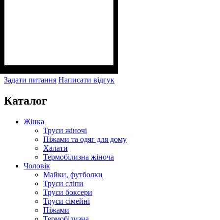
Задати питання
Написати відгук
Каталог
Жінка
Труси жіночі
Піжами та одяг для дому
Халати
Термобілизна жіноча
Чоловік
Майки, футболки
Труси сліпи
Труси боксери
Труси сімейні
Піжами
Термобілизна