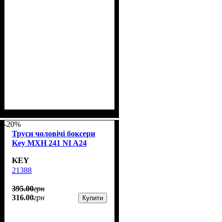
-20%
Труси чоловічі боксери
Key MXH 241 NI A24
KEY
21388
395
.
00
грн
316
.
00
грн
Купити