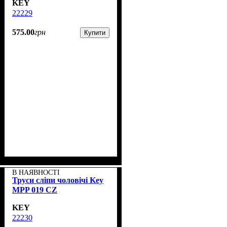
KEY
22229
575
.
00
грн
Купити
В НАЯВНОСТІ
Труси сліпи чоловічі Key
MPP 019 CZ
KEY
22230