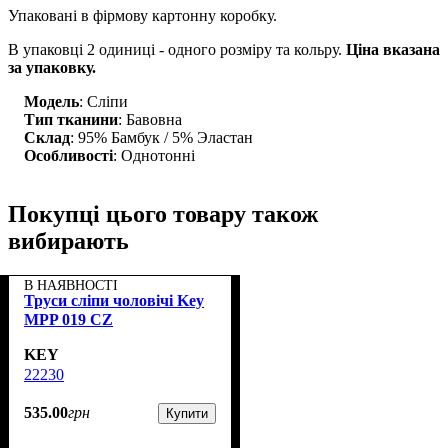
Упаковані в фірмову картонну коробку.
В упаковці 2 одиниці - одного розміру та кольру.
Ціна вказана
за упаковку.
Модель
: Сліпи
Тип тканини
: Бавовна
Склад
: 95% Бамбук / 5% Эластан
Особливості
: Однотонні
Покупці цього товару також
вибирають
В НАЯВНОСТІ
Труси сліпи чоловічі Key
MPP 019 CZ
KEY
22230
535
.
00
грн
Купити