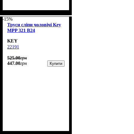
-15%
Труси сліпи чоловічі Key
MPP 321 B24
KEY
22191
525
.
00
грн
447
.
00
грн
Купити