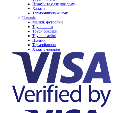
Піжами та одяг для дому
Халати
Термобілизна жіноча
Чоловік
Майки, футболки
Труси сліпи
Труси боксери
Труси сімейні
Піжами
Термобілизна
Халати чоловічі