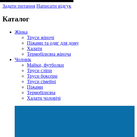
Задати питання
Написати відгук
Каталог
Жінка
Труси жіночі
Піжами та одяг для дому
Халати
Термобілизна жіноча
Чоловік
Майки, футболки
Труси сліпи
Труси боксери
Труси сімейні
Піжами
Термобілизна
Халати чоловічі