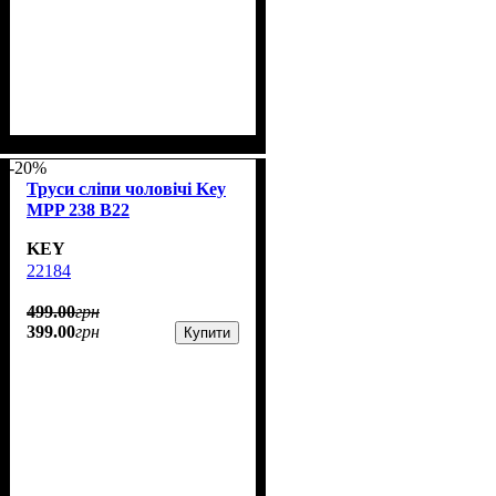
-20%
Труси сліпи чоловічі Key
MPP 238 B22
KEY
22184
499
.
00
грн
399
.
00
грн
Купити