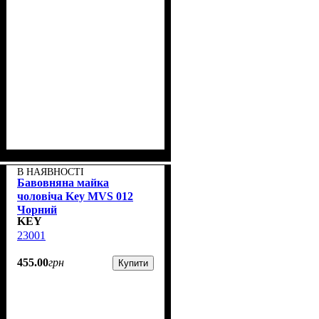
В НАЯВНОСТІ
Бавовняна майка
чоловіча Key MVS 012
Чорний
KEY
23001
455
.
00
грн
Купити