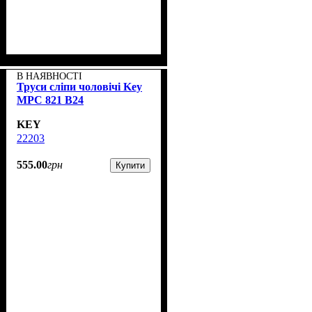
В НАЯВНОСТІ
Труси сліпи чоловічі Key
MPC 821 B24
KEY
22203
555
.
00
грн
Купити