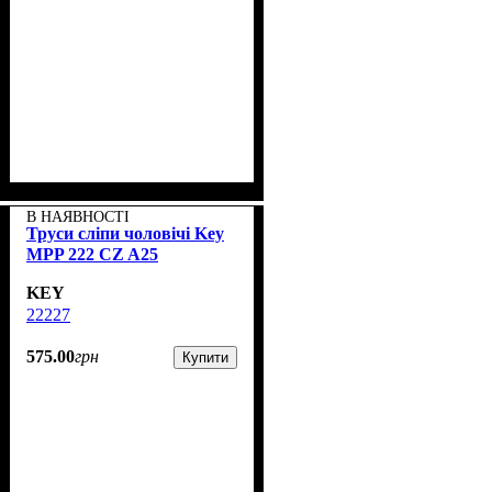
В НАЯВНОСТІ
Труси сліпи чоловічі Key
MPP 222 CZ A25
KEY
22227
575
.
00
грн
Купити