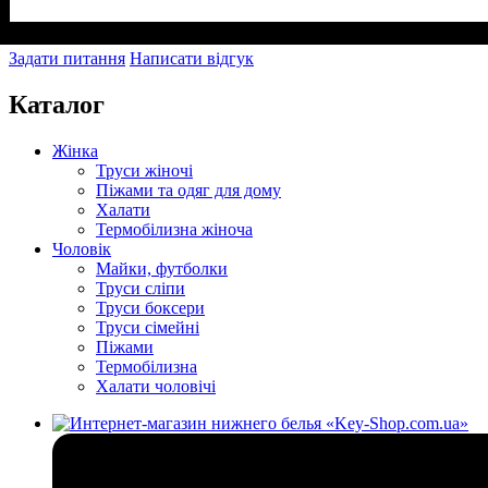
Задати питання
Написати відгук
Каталог
Жінка
Труси жіночі
Піжами та одяг для дому
Халати
Термобілизна жіноча
Чоловік
Майки, футболки
Труси сліпи
Труси боксери
Труси сімейні
Піжами
Термобілизна
Халати чоловічі