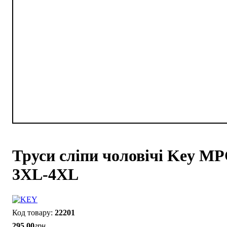
Труси сліпи чоловічі Key M
3XL-4XL
22201
295
.
00
грн