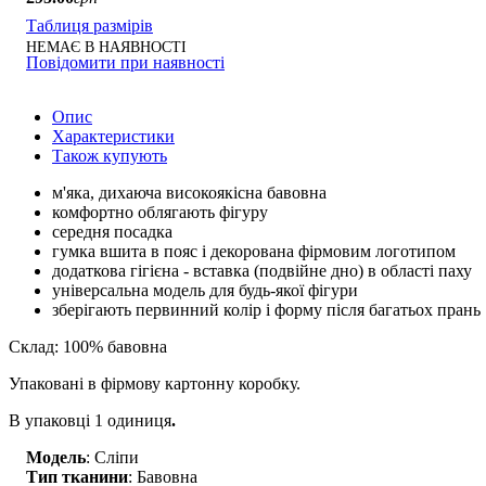
Таблиця размірів
НЕМАЄ В НАЯВНОСТІ
Повідомити при наявності
Опис
Характеристики
Також купують
м'яка, дихаюча високоякісна бавовна
комфортно облягають фігуру
середня посадка
гумка вшита в пояс і декорована фірмовим логотипом
додаткова гігієна - вставка (подвійне дно) в області паху
універсальна модель для будь-якої фігури
зберігають первинний колір і форму після багатьох прань
Склад: 100% бавовна
Упаковані в фірмову картонну коробку.
В упаковці 1 одиниця
.
Модель
: Сліпи
Тип тканини
: Бавовна