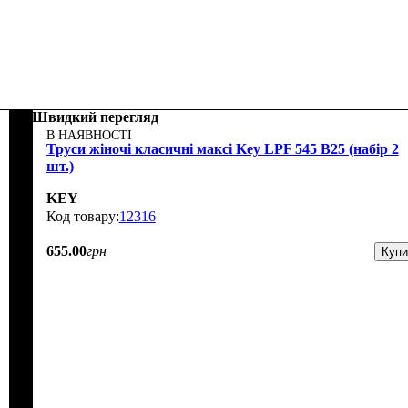
Швидкий перегляд
В НАЯВНОСТІ
Труси жіночі класичні максі Key LPF 545 B25 (набір 2
шт.)
KEY
12316
655
.
00
грн
Купи