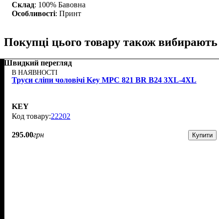
Склад
: 100% Бавовна
Особливості
: Принт
Покупці цього товару також вибирають
Швидкий перегляд
В НАЯВНОСТІ
Труси сліпи чоловічі Key MPC 821 BR B24 3XL-4XL
KEY
22202
295
.
00
грн
Купити