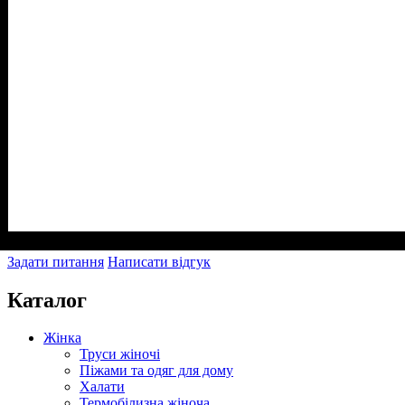
Задати питання
Написати відгук
Каталог
Жінка
Труси жіночі
Піжами та одяг для дому
Халати
Термобілизна жіноча