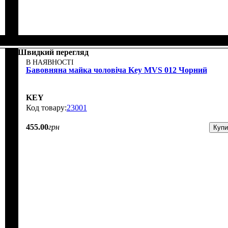
Швидкий перегляд
В НАЯВНОСТІ
Бавовняна майка чоловіча Key MVS 012 Чорний
KEY
23001
455
.
00
грн
Купи