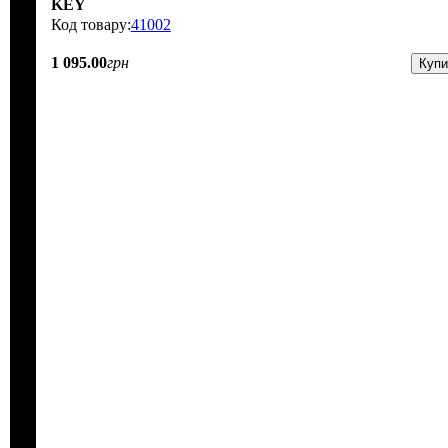
KEY
41002
1 095
.
00
грн
Купи