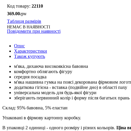
22110
369
.
00
грн
Таблиця размірів
НЕМАЄ В НАЯВНОСТІ
Повідомити при наявності
Опис
Характеристики
Також купують
м'яка, дихаюча високоякісна бавовна
комфортно облягають фігуру
середня посадка
м'яка нашивна гумка на поясі декорована фірмовим лого
додаткова гігієна - вставка (подвійне дно) в області паху
універсальна модель для будь-якої фігури
зберігають первинний колір і форму після багатьох прань
Склад: 95% бавовна, 5% еластан
Упаковані в фірмову картонну коробку.
В упаковці 2 одиниці - одного розміру і різних кольорів.
Ціна в