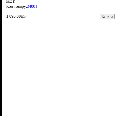
KEY
24001
1 095
.
00
грн
Купити