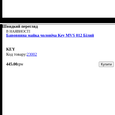
Швидкий перегляд
В НАЯВНОСТІ
Бавовняна майка чоловіча Key MVS 012 Білий
KEY
23002
445
.
00
грн
Купити