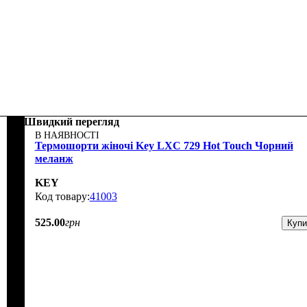
Швидкий перегляд
В НАЯВНОСТІ
Термошорти жіночі Key LXС 729 Hot Touch Чорний
меланж
KEY
41003
525
.
00
грн
Купи