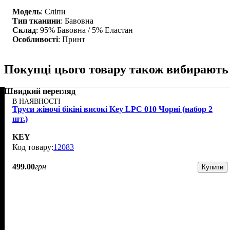
Модель
: Сліпи
Тип тканини
: Бавовна
Склад
: 95% Бавовна / 5% Еластан
Особливості
: Принт
Покупці цього товару також вибирають
Швидкий перегляд
В НАЯВНОСТІ
Труси жіночі бікіні високі Key LPC 010 Чорні (набор 2
шт.)
KEY
12083
499
.
00
грн
Купити