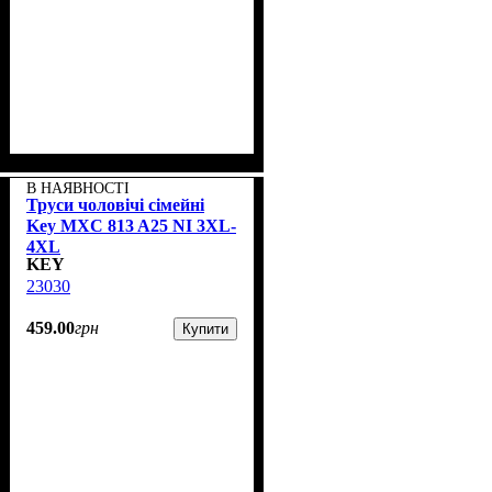
В НАЯВНОСТІ
Труси чоловічі сімейні
Key MXC 813 A25 NI 3XL-
4XL
KEY
23030
459
.
00
грн
Купити