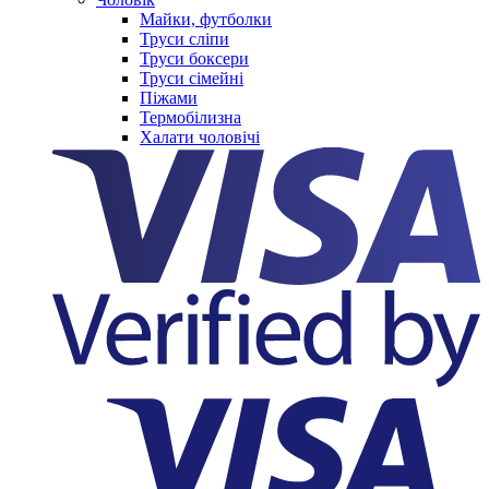
Майки, футболки
Труси сліпи
Труси боксери
Труси сімейні
Піжами
Термобілизна
Халати чоловічі