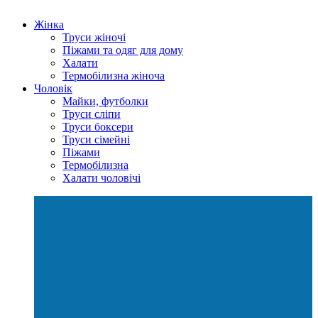
Жінка
Труси жіночі
Піжами та одяг для дому
Халати
Термобілизна жіноча
Чоловік
Майки, футболки
Труси сліпи
Труси боксери
Труси сімейні
Піжами
Термобілизна
Халати чоловічі