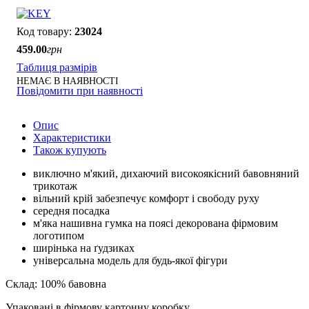
23024
459
.
00
грн
Таблиця размірів
НЕМАЄ В НАЯВНОСТІ
Повідомити при наявності
Опис
Характеристики
Також купують
виключно м'який, дихаючий високоякісний бавовняний
трикотаж
вільний крій забезпечує комфорт і свободу руху
середня посадка
м'яка нашивна гумка на поясі декорована фірмовим
логотипом
ширінька на ґудзиках
універсальна модель для будь-якої фігури
Склад: 100% бавовна
Упаковані в фірмову картонну коробку.