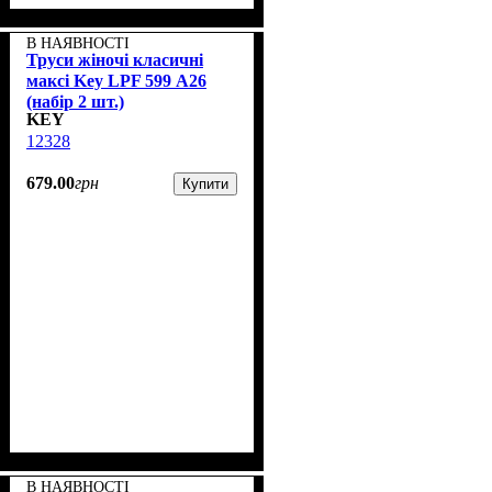
В НАЯВНОСТІ
Труси жіночі класичні
максі Key LPF 599 А26
(набір 2 шт.)
KEY
12328
679
.
00
грн
Купити
В НАЯВНОСТІ