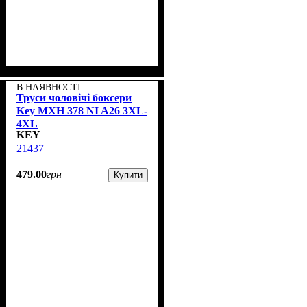
В НАЯВНОСТІ
Труси чоловічі боксери
Key MXH 378 NI A26 3XL-
4XL
KEY
21437
479
.
00
грн
Купити