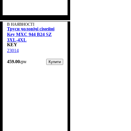
В НАЯВНОСТІ
Труси чоловічі сімейні
Key MXC 944 В24 SZ
3XL-4XL
KEY
23014
459
.
00
грн
Купити