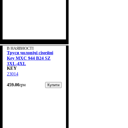
В НАЯВНОСТІ
Труси чоловічі сімейні
Key MXC 944 В24 SZ
3XL-4XL
KEY
23014
459
.
00
грн
Купити