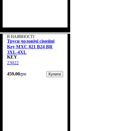
В НАЯВНОСТІ
Труси чоловічі сімейні
Key MXC 821 В24 BR
3XL-4XL
KEY
23022
459
.
00
грн
Купити