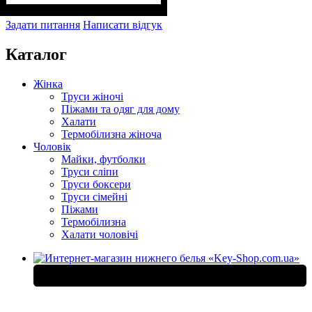
Задати питання
Написати відгук
Каталог
Жінка
Труси жіночі
Піжами та одяг для дому
Халати
Термобілизна жіноча
Чоловік
Майки, футболки
Труси сліпи
Труси боксери
Труси сімейні
Піжами
Термобілизна
Халати чоловічі