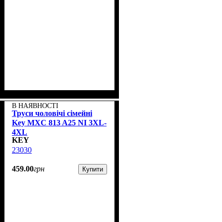
В НАЯВНОСТІ
Труси чоловічі сімейні
Key MXC 813 A25 NI 3XL-
4XL
KEY
23030
459
.
00
грн
Купити