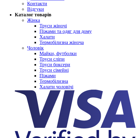
Контакти
Відгуки
Каталог товарів
Жінка
Труси жіночі
Піжами та одяг для дому
Халати
Термобілизна жіноча
Чоловік
Майки, футболки
Труси сліпи
Труси боксери
Труси сімейні
Піжами
Термобілизна
Халати чоловічі