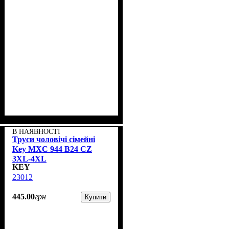
В НАЯВНОСТІ
Труси чоловічі сімейні
Key MXC 944 В24 CZ
3XL-4XL
KEY
23012
445
.
00
грн
Купити