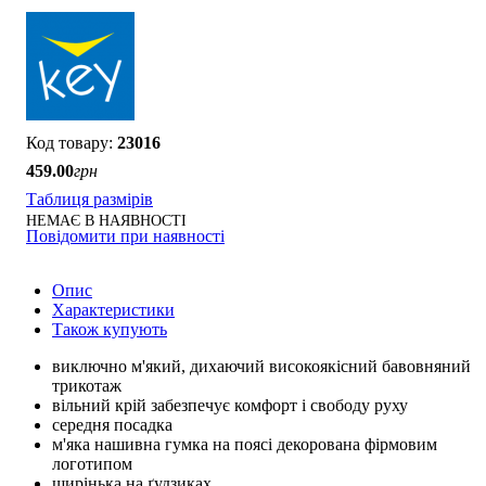
23016
459
.
00
грн
Таблиця размірів
НЕМАЄ В НАЯВНОСТІ
Повідомити при наявності
Опис
Характеристики
Також купують
виключно м'який, дихаючий високоякісний бавовняний
трикотаж
вільний крій забезпечує комфорт і свободу руху
середня посадка
м'яка нашивна гумка на поясі декорована фірмовим
логотипом
ширінька на ґудзиках