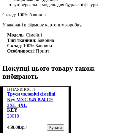
універсальна модель для будь-якої фігури
Склад: 100% бавовна
Упаковані в фірмову картонну коробку.
Модель
: Сімейні
Тип тканини
: Бавовна
Склад
: 100% Бавовна
Особливості
: Принт
Покупці цього товару також
вибирають
В НАЯВНОСТІ
Труси чоловічі сімейні
Key MXC 945 В24 CE
3XL-4XL
KEY
23018
459
.
00
грн
Купити