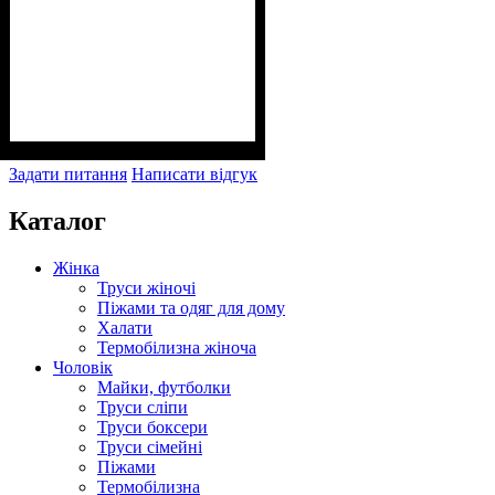
Задати питання
Написати відгук
Каталог
Жінка
Труси жіночі
Піжами та одяг для дому
Халати
Термобілизна жіноча
Чоловік
Майки, футболки
Труси сліпи
Труси боксери
Труси сімейні
Піжами
Термобілизна