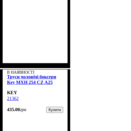
В НАЯВНОСТІ
Труси чоловічі боксери
Key MXH 254 CZ A25
KEY
21362
435
.
00
грн
Купити