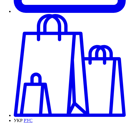
УКР
РУС