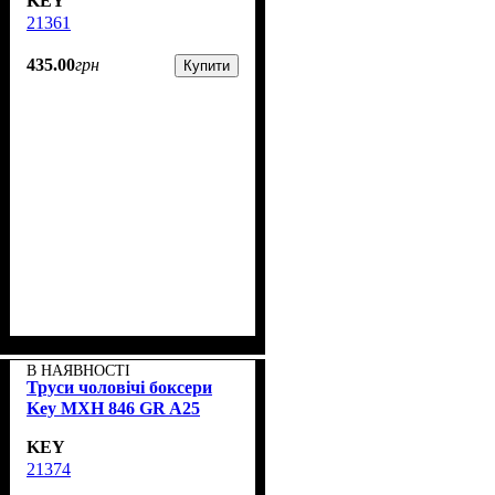
KEY
21361
435
.
00
грн
Купити
В НАЯВНОСТІ
Труси чоловічі боксери
Key MXH 846 GR A25
KEY
21374