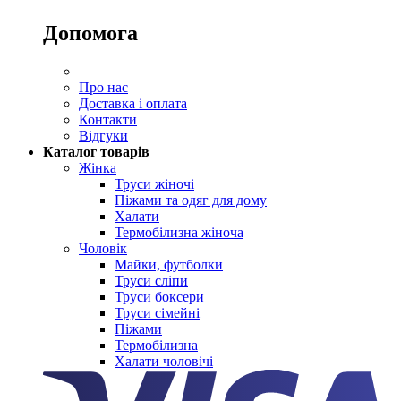
Допомога
Про нас
Доставка і оплата
Контакти
Відгуки
Каталог товарів
Жінка
Труси жіночі
Піжами та одяг для дому
Халати
Термобілизна жіноча
Чоловік
Майки, футболки
Труси сліпи
Труси боксери
Труси сімейні
Піжами
Термобілизна
Халати чоловічі