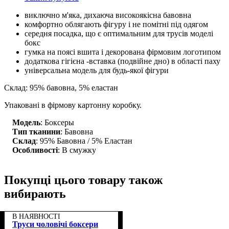
виключно м'яка, дихаюча високоякісна бавовна
комфортно облягають фігуру і не помітні під одягом
середня посадка, що є оптимальним для трусів моделі
бокс
гумка на поясі вшита і декорована фірмовим логотипом
додаткова гігієна -вставка (подвійне дно) в області паху
універсальна модель для будь-якої фігури
Склад: 95% бавовна, 5% еластан
Упаковані в фірмову картонну коробку.
Модель
: Боксеры
Тип тканини
: Бавовна
Склад
: 95% Бавовна / 5% Еластан
Особливості
: В смужку
Покупці цього товару також
вибирають
В НАЯВНОСТІ
Труси чоловічі боксери