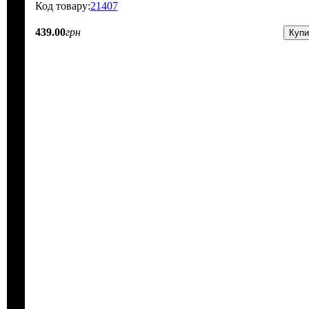
21407
439
.
00
грн
Купи