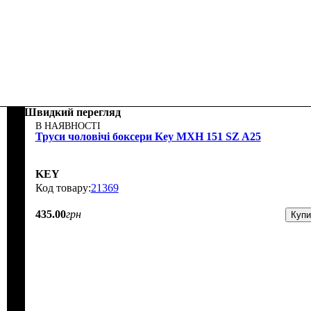
Швидкий перегляд
В НАЯВНОСТІ
Труси чоловічі боксери Key MXH 151 SZ A25
KEY
21369
435
.
00
грн
Купи