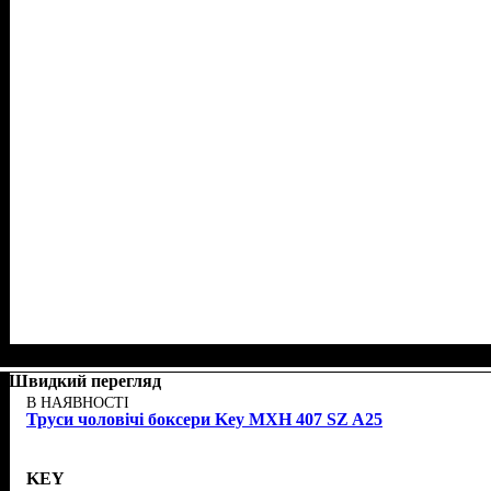
Швидкий перегляд
В НАЯВНОСТІ
Труси чоловічі боксери Key MXH 407 SZ A25
KEY