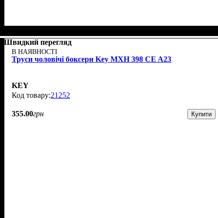
Швидкий перегляд
В НАЯВНОСТІ
Труси чоловічі боксери Key MXH 398 CE A23
KEY
21252
355
.
00
грн
Купити