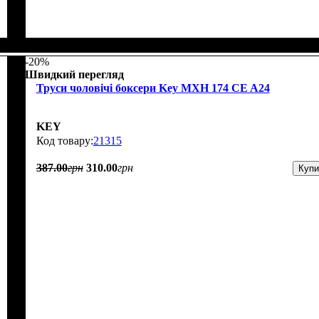
-20%
Швидкий перегляд
Труси чоловічі боксери Key MXH 174 CE A24
KEY
21315
387
.
00
грн
310
.
00
грн
Купи