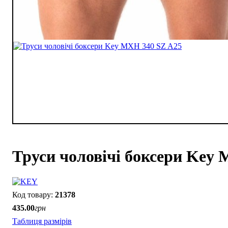
Труси чоловічі боксери Key
21378
435
.
00
грн
Таблиця размірів