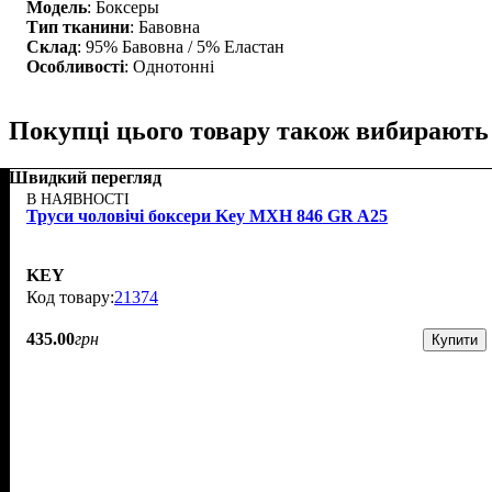
Модель
: Боксеры
Тип тканини
: Бавовна
Склад
: 95% Бавовна / 5% Еластан
Особливості
: Однотонні
Покупці цього товару також вибирають
Швидкий перегляд
В НАЯВНОСТІ
Труси чоловічі боксери Key MXH 846 GR A25
KEY
21374
435
.
00
грн
Купити