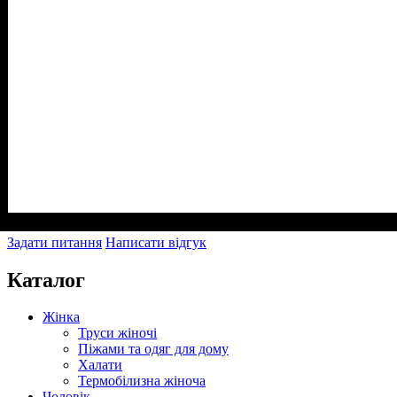
Задати питання
Написати відгук
Каталог
Жінка
Труси жіночі
Піжами та одяг для дому
Халати
Термобілизна жіноча
Чоловік