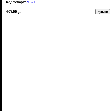
21371
435
.
00
грн
Купити