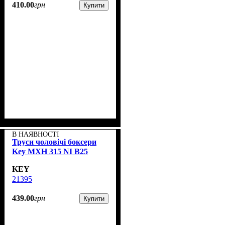
410
.
00
грн
Купити
В НАЯВНОСТІ
Труси чоловічі боксери
Key MXH 315 NI B25
KEY
21395
439
.
00
грн
Купити