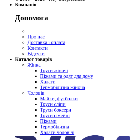
Компанія
Допомога
Про нас
Доставка і оплата
Контакти
Відгуки
Каталог товарів
Жінка
Труси жіночі
Піжами та одяг для дому
Халати
Термобілизна жіноча
Чоловік
Майки, футболки
Труси сліпи
Труси боксери
Труси сімейні
Піжами
Термобілизна
Халати чоловічі