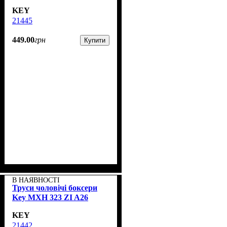
KEY
21445
449
.
00
грн
Купити
В НАЯВНОСТІ
Труси чоловічі боксери
Key MXH 323 ZI A26
KEY
21442