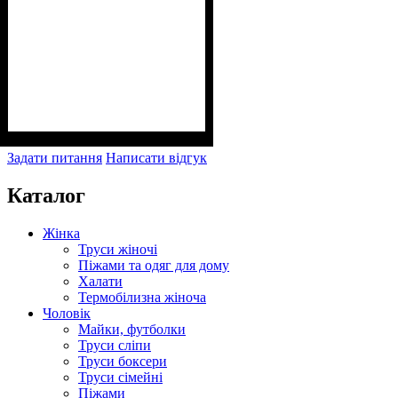
Задати питання
Написати відгук
Каталог
Жінка
Труси жіночі
Піжами та одяг для дому
Халати
Термобілизна жіноча
Чоловік
Майки, футболки
Труси сліпи
Труси боксери
Труси сімейні
Піжами