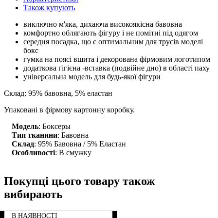
Також купують
виключно м'яка, дихаюча високоякісна бавовна
комфортно облягають фігуру і не помітні під одягом
середня посадка, що є оптимальним для трусів моделі
бокс
гумка на поясі вшита і декорована фірмовим логотипом
додаткова гігієна -вставка (подвійне дно) в області паху
універсальна модель для будь-якої фігури
Склад: 95% бавовна, 5% еластан
Упаковані в фірмову картонну коробку.
Модель
: Боксеры
Тип тканини
: Бавовна
Склад
: 95% Бавовна / 5% Еластан
Особливості
: В смужку
Покупці цього товару також
вибирають
В НАЯВНОСТІ