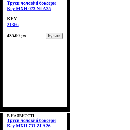
Труси чоловічі боксери
Key MXH 073 NI A25
KEY
21366
435
.
00
грн
Купити
В НАЯВНОСТІ
Труси чоловічі боксери
Key MXH 731 ZI A26