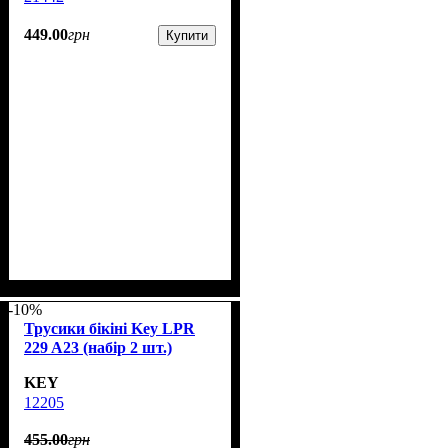
449
.
00
грн
Купити
-10%
Трусики бікіні Key LPR
229 A23 (набір 2 шт.)
KEY
12205
455
.
00
грн