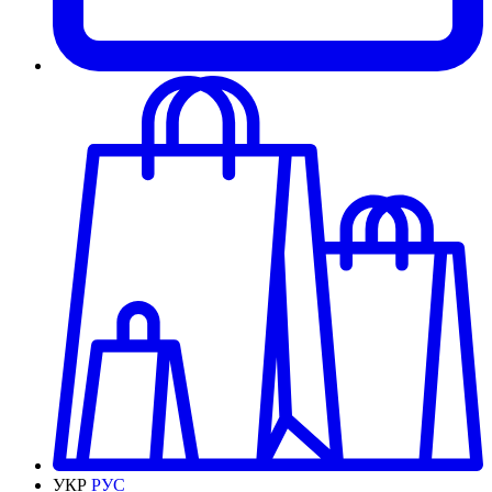
УКР
РУС