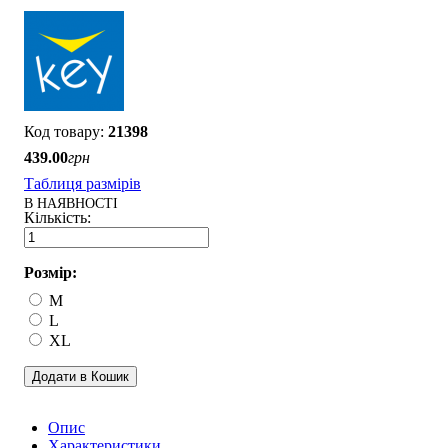
21398
439
.
00
грн
Таблиця размірів
В НАЯВНОСТІ
Розмір:
M
L
XL
Додати в Кошик
Опис
Характеристики