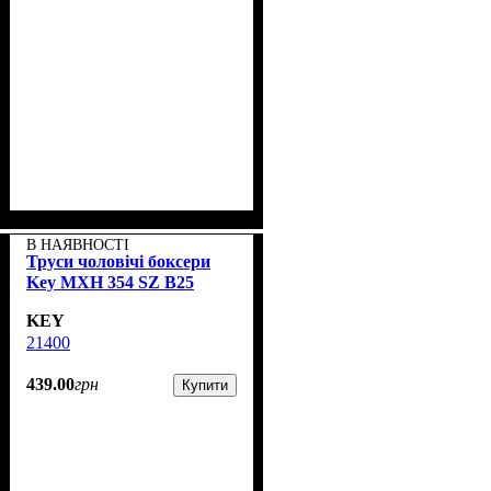
В НАЯВНОСТІ
Труси чоловічі боксери
Key MXH 354 SZ B25
KEY
21400
439
.
00
грн
Купити