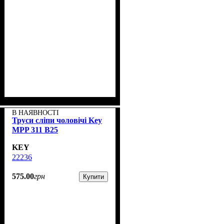
В НАЯВНОСТІ
Труси сліпи чоловічі Key
MPP 311 B25
KEY
22236
575
.
00
грн
Купити