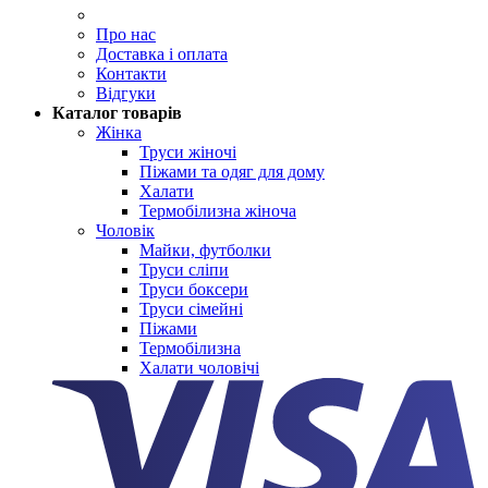
Про нас
Доставка і оплата
Контакти
Відгуки
Каталог товарів
Жінка
Труси жіночі
Піжами та одяг для дому
Халати
Термобілизна жіноча
Чоловік
Майки, футболки
Труси сліпи
Труси боксери
Труси сімейні
Піжами
Термобілизна
Халати чоловічі