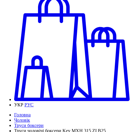
УКР
РУС
Головна
Чоловік
Труси боксери
Труси чоловічі боксери Key MXH 315 ZI B25