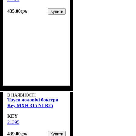
435
.
00
грн
Купити
В НАЯВНОСТІ
Труси чоловічі боксери
Key MXH 315 NI B25
KEY
21395
439
.
00
грн
Купити