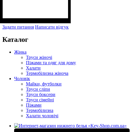
Задати питання
Написати відгук
Каталог
Жінка
Труси жіночі
Піжами та одяг для дому
Халати
Термобілизна жіноча
Чоловік
Майки, футболки
Труси сліпи
Труси боксери
Труси сімейні
Піжами
Термобілизна
Халати чоловічі