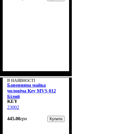
В НАЯВНОСТІ
Бавовняна майка
чоловіча Key MVS 012
Білий
KEY
23002
445
.
00
грн
Купити