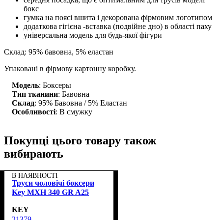
бокс
гумка на поясі вшита і декорована фірмовим логотипом
додаткова гігієна -вставка (подвійне дно) в області паху
універсальна модель для будь-якої фігури
Склад: 95% бавовна, 5% еластан
Упаковані в фірмову картонну коробку.
Модель
: Боксеры
Тип тканини
: Бавовна
Склад
: 95% Бавовна / 5% Еластан
Особливості
: В смужку
Покупці цього товару також
вибирають
В НАЯВНОСТІ
Труси чоловічі боксери
Key MXH 340 GR A25
KEY
21379