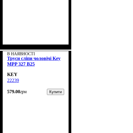
В НАЯВНОСТІ
Труси сліпи чоловічі Key
MPP 327 B25
KEY
22239
579
.
00
грн
Купити