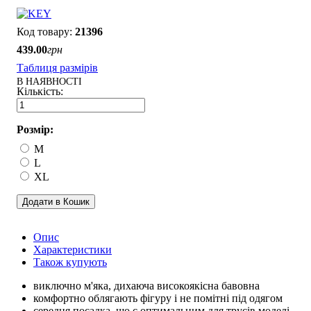
21396
439
.
00
грн
Таблиця размірів
В НАЯВНОСТІ
Розмір:
M
L
XL
Додати в Кошик
Опис
Характеристики
Також купують
виключно м'яка, дихаюча високоякісна бавовна
комфортно облягають фігуру і не помітні під одягом
середня посадка, що є оптимальним для трусів моделі