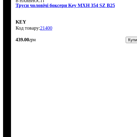
В НАЯВНОСТІ
Труси чоловічі боксери Key MXH 354 SZ B25
KEY
21400
439
.
00
грн
Купи