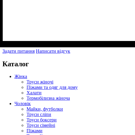
Задати питання
Написати відгук
Каталог
Жінка
Труси жіночі
Піжами та одяг для дому
Халати
Термобілизна жіноча
Чоловік
Майки, футболки
Труси сліпи
Труси боксери
Труси сімейні
Піжами