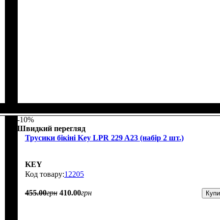
-10%
Швидкий перегляд
Трусики бікіні Key LPR 229 A23 (набір 2 шт.)
KEY
12205
455
.
00
грн
410
.
00
грн
Купи