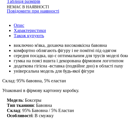
Таблиця размірів
НЕМАЄ В НАЯВНОСТІ
Повідомити при наявності
Опис
Характеристики
Також купують
виключно м'яка, дихаюча високоякісна бавовна
комфортно облягають фігуру і не помітні під одягом
середня посадка, що є оптимальним для трусів моделі бок
гумка на поясі вшита і декорована фірмовим логотипом
додаткова гігієна -вставка (подвійне дно) в області паху
універсальна модель для будь-якої фігури
Склад: 95% бавовна, 5% еластан
Упаковані в фірмову картонну коробку.
Модель
: Боксеры
Тип тканини
: Бавовна
Склад
: 95% Бавовна / 5% Еластан
Особливості
: В смужку