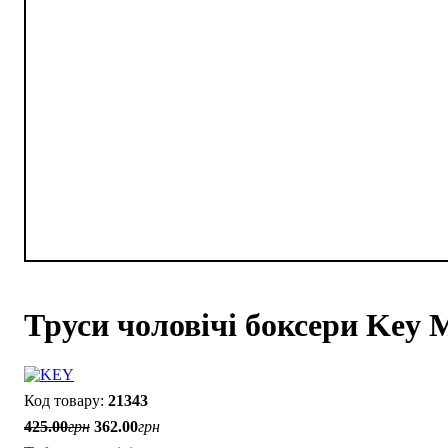
Труси чоловічі боксери Key
21343
425
.
00
грн
362
.
00
грн