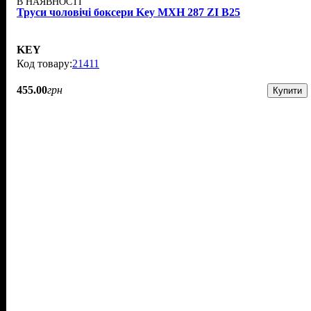
В НАЯВНОСТІ
Труси чоловічі боксери Key MXH 287 ZI B25
KEY
21411
455
.
00
грн
Купити