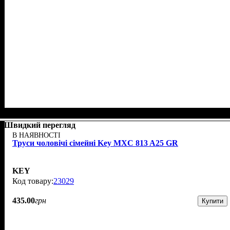
Швидкий перегляд
В НАЯВНОСТІ
Труси чоловічі сімейні Key MXC 813 A25 GR
KEY
23029
435
.
00
грн
Купити