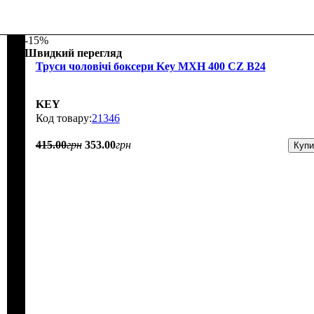
-15%
Швидкий перегляд
Труси чоловічі боксери Key MXH 400 CZ B24
KEY
21346
415
.
00
грн
353
.
00
грн
Купи