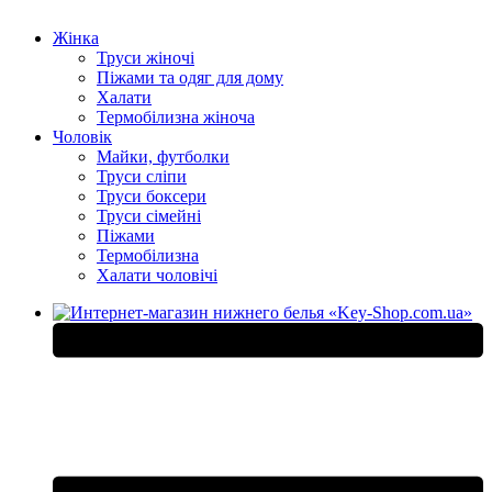
Жінка
Труси жіночі
Піжами та одяг для дому
Халати
Термобілизна жіноча
Чоловік
Майки, футболки
Труси сліпи
Труси боксери
Труси сімейні
Піжами
Термобілизна
Халати чоловічі