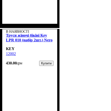
В НАЯВНОСТІ
Труси жіночі бікіні Key
LPR 010 (набір 2шт.) Nero
KEY
12002
430
.
00
грн
Купити