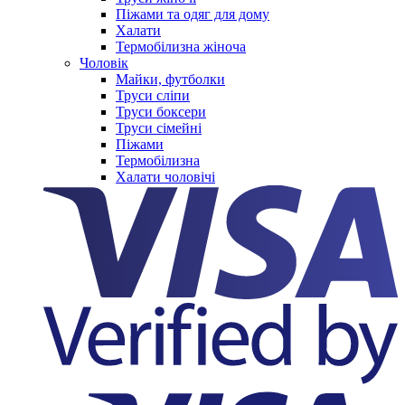
Піжами та одяг для дому
Халати
Термобілизна жіноча
Чоловік
Майки, футболки
Труси сліпи
Труси боксери
Труси сімейні
Піжами
Термобілизна
Халати чоловічі