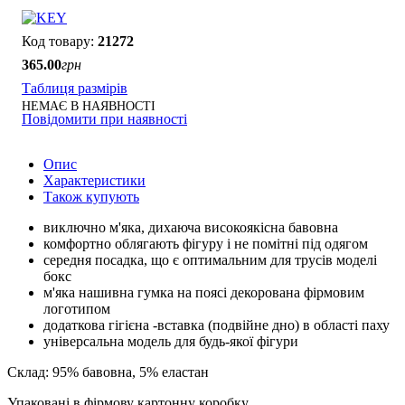
21272
365
.
00
грн
Таблиця размірів
НЕМАЄ В НАЯВНОСТІ
Повідомити при наявності
Опис
Характеристики
Також купують
виключно м'яка, дихаюча високоякісна бавовна
комфортно облягають фігуру і не помітні під одягом
середня посадка, що є оптимальним для трусів моделі
бокс
м'яка нашивна гумка на поясі декорована фірмовим
логотипом
додаткова гігієна -вставка (подвійне дно) в області паху
універсальна модель для будь-якої фігури
Склад: 95% бавовна, 5% еластан
Упаковані в фірмову картонну коробку.