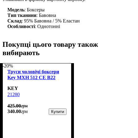
Модель
: Боксеры
Тип тканини
: Бавовна
Склад
: 95% Бавовна / 5% Еластан
Особливості
: Однотонні
Покупці цього товару також
вибирають
-20%
Труси чоловічі боксери
Key MXH 512 CE B22
KEY
21280
425
.
00
грн
340
.
00
грн
Купити