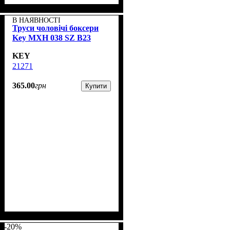
В НАЯВНОСТІ
Труси чоловічі боксери
Key MXH 038 SZ B23
KEY
21271
365
.
00
грн
Купити
-20%