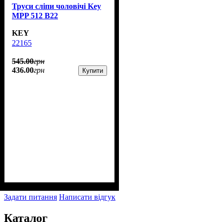
Труси сліпи чоловічі Key
MPP 512 B22
KEY
22165
545
.
00
грн
436
.
00
грн
Купити
Задати питання
Написати відгук
Каталог