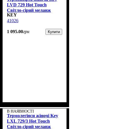
LVD 729 Hot Touch
Світло-сірий меланж
KEY
41026
1 095
.
00
грн
Купити
В НАЯВНОСТІ
Термолегінси жіночі Key
LXL 729/3 Hot Touch
Світло-сірий меланж