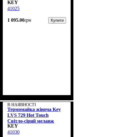
KEY
41025
1 095
.
00
грн
Купити
В НАЯВНОСТІ
Термомайка жіноча Key
LVS 729 Hot Touch
Світло-сірий меланж
KEY
41030