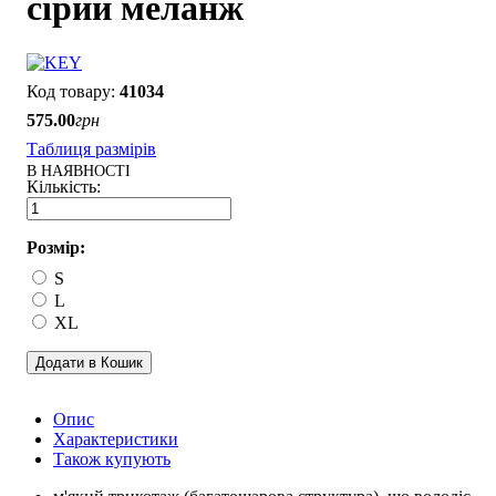
сірий меланж
41034
575
.
00
грн
Таблиця размірів
В НАЯВНОСТІ
Розмір:
S
L
XL
Додати в Кошик
Опис
Характеристики
Також купують