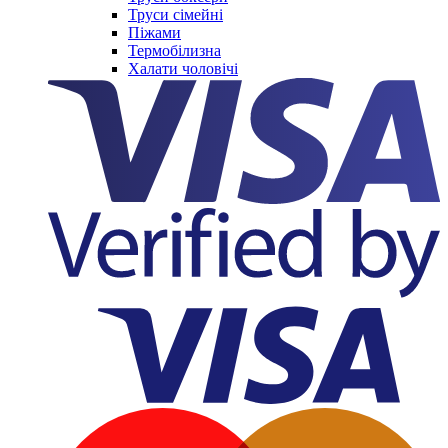
Труси сімейні
Піжами
Термобілизна
Халати чоловічі