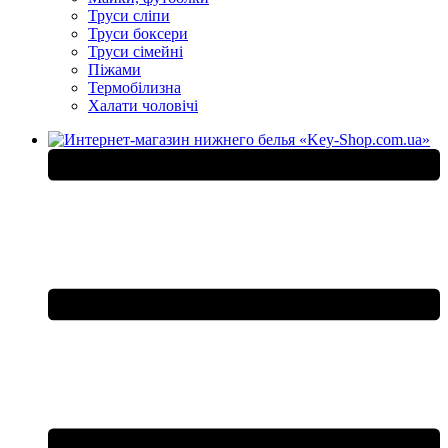
Труси сліпи
Труси боксери
Труси сімейні
Піжами
Термобілизна
Халати чоловічі