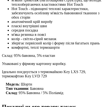
м'який трикотаж (багатошарова структура), що володіє
теплозберігаючих властивостями Hot Touch
Hot Touch - підвищені теплові характеристики,
забезпечують особливу м'якість бавовняної тканини з
обох сторін
анатомічний крій виробу
пласкі внутрішні шви
середня посадка
м'яка резинка в поясі
колір - світло-сірий меланж
зберігає первісний колір і форму після багатьох прань
комфортні, теплі термошорти
Склад: 95% бавовна, 5% еластан
Упаковані у фірмову картонну коробку.
Ідеально поєднується з термомайкою Key LXS 729,
термокофтою Key LVD 729
Модель
: Шорти
Тип тканини
: Бавовна
Склад
: 95% Бавовна / 5% Поліамід
Покупці цього товару також