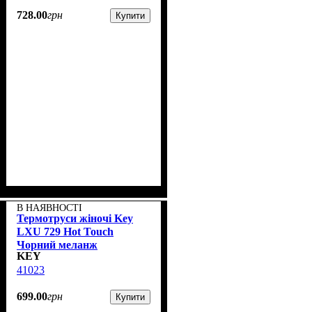
728
.
00
грн
Купити
В НАЯВНОСТІ
Термотруси жіночі Key
LXU 729 Hot Touch
Чорний меланж
KEY
41023
699
.
00
грн
Купити