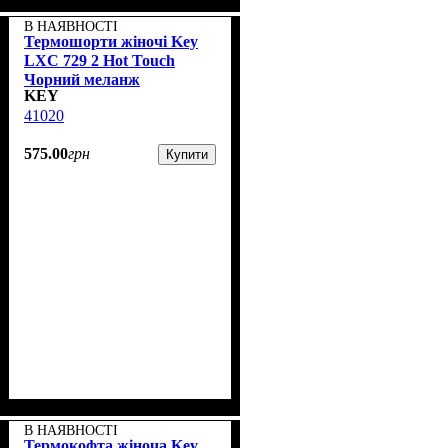
В НАЯВНОСТІ
Термошорти жіночі Key
LXС 729 2 Hot Touch
Чорний меланж
KEY
41020
575
.
00
грн
Купити
В НАЯВНОСТІ
Термокофта жіноча Key