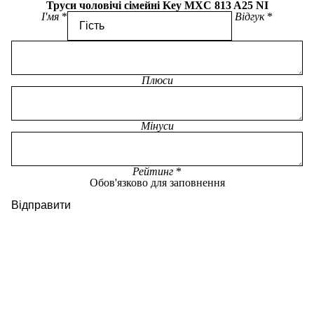
Труси чоловічі сімейні Key MXC 813 A25 NI
І'мя
Відгук
Плюси
Мінуси
Рейтинг
Обов'язково для заповнення
Відправити