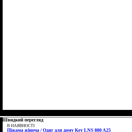
Швидкий перегляд
В НАЯВНОСТІ
Піжама жіноча / Одяг для дому Key LNS 880 A25