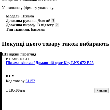
Упакована у фірмову упаковку.
Модель
: Піжама
Довжина рукава
: Довгий
?
Довжина виробу
: В підлогу
?
Тип тканини
: Бавовна
Покупці цього товару також вибирають
Швидкий перегляд
В НАЯВНОСТІ
Піжама жіноча / Домашній одяг Key LNS 672 B23
KEY
31152
1 185
.
00
грн
Купити