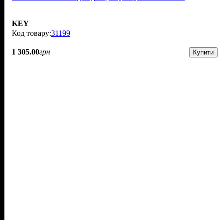
KEY
31199
1 305
.
00
грн
Купити