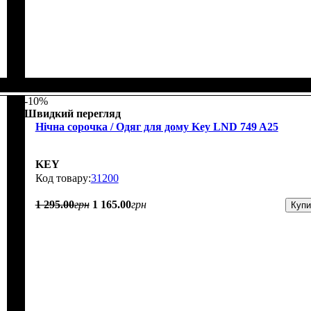
-10%
Швидкий перегляд
Нічна сорочка / Одяг для дому Key LND 749 A25
KEY
31200
1 295
.
00
грн
1 165
.
00
грн
Купи