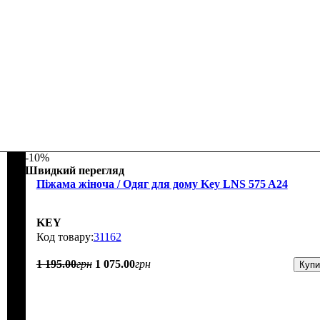
-10%
Швидкий перегляд
Піжама жіноча / Одяг для дому Key LNS 575 A24
KEY
31162
1 195
.
00
грн
1 075
.
00
грн
Купи