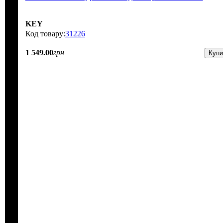
KEY
31226
1 549
.
00
грн
Купи