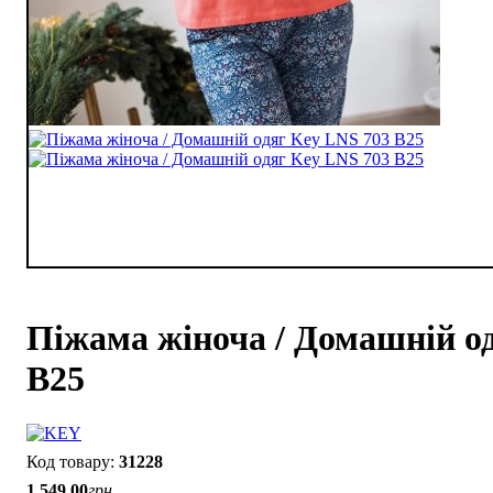
Піжама жіноча / Домашній о
B25
31228
1 549
.
00
грн