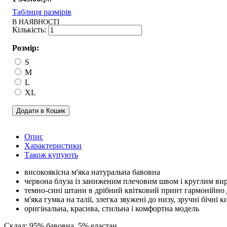
Таблиця размірів
В НАЯВНОСТІ
Розмір:
S
M
L
XL
Додати в Кошик
Опис
Характеристики
Також купують
високоякісна м'яка натуральна бавовна
червона блуза із заниженим плечовим швом і круглим вир
темно-сині штани в дрібний квітковий принт гармонійн
м'яка гумка на талії, злегка звужені до низу, зручні бічні 
оригінальна, красива, стильна і комфортна модель
Склад: 95% бавовна, 5% еластан