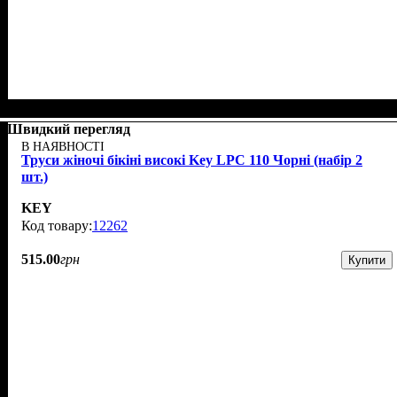
Швидкий перегляд
В НАЯВНОСТІ
Труси жіночі бікіні високі Key LPC 110 Чорні (набір 2
шт.)
KEY
12262
515
.
00
грн
Купити