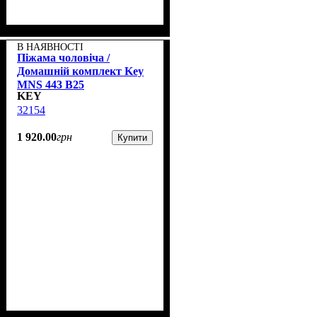
В НАЯВНОСТІ
Піжама чоловіча /
Домашній комплект Key
MNS 443 B25
KEY
32154
1 920
.
00
грн
Купити