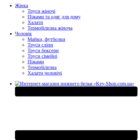
Жінка
Труси жіночі
Піжами та одяг для дому
Халати
Термобілизна жіноча
Чоловік
Майки, футболки
Труси сліпи
Труси боксери
Труси сімейні
Піжами
Термобілизна
Халати чоловічі