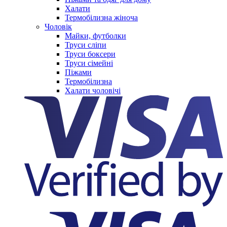
Халати
Термобілизна жіноча
Чоловік
Майки, футболки
Труси сліпи
Труси боксери
Труси сімейні
Піжами
Термобілизна
Халати чоловічі