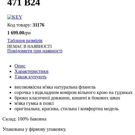
471 B24
31176
1 699
.
00
грн
Таблиця размірів
НЕМАЄ В НАЯВНОСТІ
Повідомити при наявності
Опис
Характеристики
Також купують
високоякісна м'яка натуральна фланель
сорочка з відкладним коміром вільного крою на ґудзиках
брюки класичної довжини, кишені в бокових швах
м'яка гумка в поясі
оригінальна, красива, стильна і комфортна модель
Склад: 100% бавовна
Упакована у фірмову упаковку.