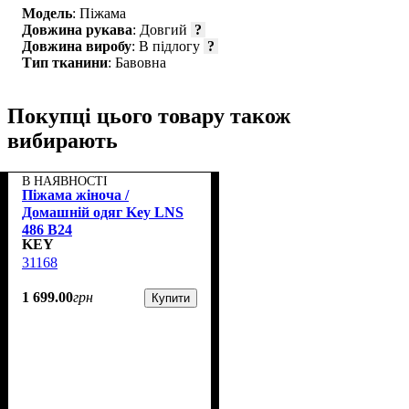
Модель
: Піжама
Довжина рукава
: Довгий
?
Довжина виробу
: В підлогу
?
Тип тканини
: Бавовна
Покупці цього товару також
вибирають
В НАЯВНОСТІ
Піжама жіноча /
Домашній одяг Key LNS
486 B24
KEY
31168
1 699
.
00
грн
Купити