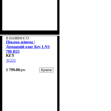
В НАЯВНОСТІ
Піжама жіноча /
Домашній одяг Key LNS
706 B25
KEY
31221
1 799
.
00
грн
Купити