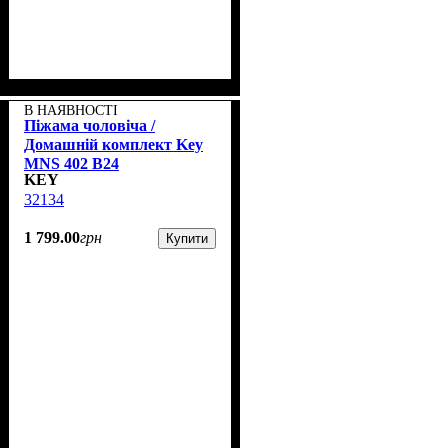
В НАЯВНОСТІ
Піжама чоловіча /
Домашній комплект Key
MNS 402 B24
KEY
32134
1 799
.
00
грн
Купити