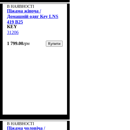
В НАЯВНОСТІ
Піжама жіноча /
Домашній одяг Key LNS
419 B25
KEY
31206
1 799
.
00
грн
Купити
В НАЯВНОСТІ
Піжама чоловіча /