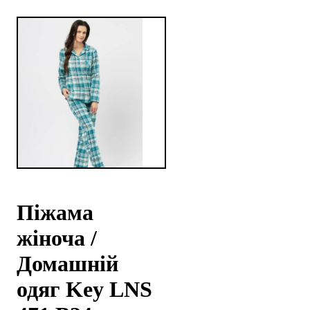
Піжама
жіноча /
Домашній
одяг Key LNS