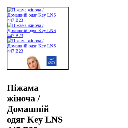
Піжама
жіноча /
Домашній
одяг Key LNS