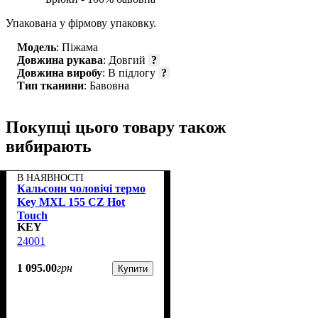
Упакована у фірмову упаковку.
Модель
: Піжама
Довжина рукава
: Довгий
?
Довжина виробу
: В підлогу
?
Тип тканини
: Бавовна
Покупці цього товару також
вибирають
В НАЯВНОСТІ
Кальсони чоловічі термо
Key MXL 155 CZ Hot
Touch
KEY
24001
1 095
.
00
грн
Купити