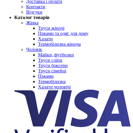
Доставка і оплата
Контакти
Відгуки
Каталог товарів
Жінка
Труси жіночі
Піжами та одяг для дому
Халати
Термобілизна жіноча
Чоловік
Майки, футболки
Труси сліпи
Труси боксери
Труси сімейні
Піжами
Термобілизна
Халати чоловічі