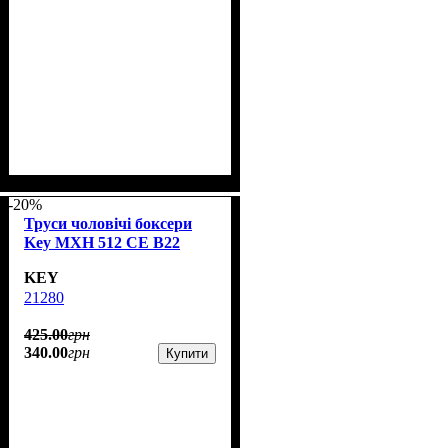
-20%
Труси чоловічі боксери
Key MXH 512 CE B22
KEY
21280
425
.
00
грн
340
.
00
грн
Купити