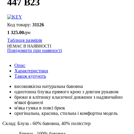
447 B23
31126
1 325
.
00
грн
Таблиця размірів
НЕМАЄ В НАЯВНОСТІ
Повідомити при наявності
Опис
Характеристики
Також купують
високоякісна натуральна бавовна
однотонна блузка прямого крою з довгим рукавом
брюки в клітинку класичної довжини з надзвичайно
м'якої фланелі
м'яка гумка в поясі брюк
оригінальна, красива, стильна і комфортна модель
Склад: Блуза - 60% бавовна, 40% полієстер
Брюки - 100% бавовна