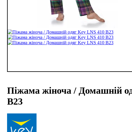
Піжама жіноча / Домашній о
B23