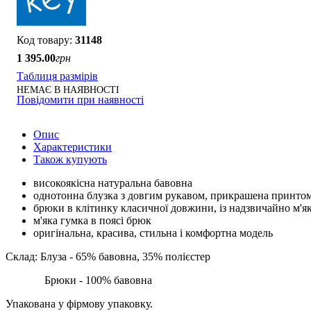
31148
1 395
.
00
грн
Таблиця размірів
НЕМАЄ В НАЯВНОСТІ
Повідомити при наявності
Опис
Характеристики
Також купують
високоякісна натуральна бавовна
однотонна блузка з довгим рукавом, прикрашена принто
брюки в клітинку класичної довжини, із надзвичайно м'як
м'яка гумка в поясі брюк
оригінальна, красива, стильна і комфортна модель
Склад: Блуза - 65% бавовна, 35% полієстер
Брюки - 100% бавовна
Упакована у фірмову упаковку.