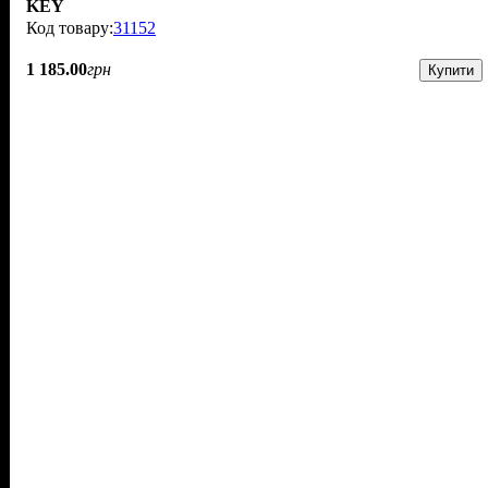
KEY
31152
1 185
.
00
грн
Купити