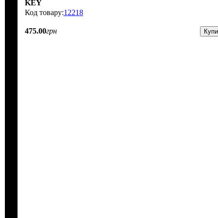
KEY
12218
475
.
00
грн
Купи