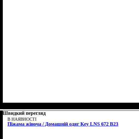
Швидкий перегляд
В НАЯВНОСТІ
Піжама жіноча / Домашній одяг Key LNS 672 B23