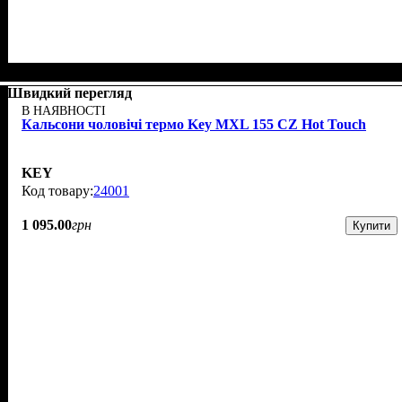
Швидкий перегляд
В НАЯВНОСТІ
Кальсони чоловічі термо Key MXL 155 CZ Hot Touch
KEY
24001
1 095
.
00
грн
Купити