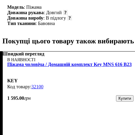
Модель
: Піжама
Довжина рукава
: Довгий
?
Довжина виробу
: В підлогу
?
Тип тканини
: Бавовна
Покупці цього товару також вибирають
Швидкий перегляд
В НАЯВНОСТІ
Піжама чоловіча / Домашній комплект Key MNS 616 B23
KEY
32100
1 595
.
00
грн
Купити