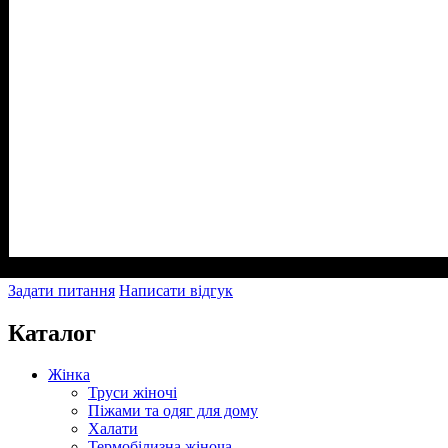
Задати питання
Написати відгук
Каталог
Жінка
Труси жіночі
Піжами та одяг для дому
Халати
Термобілизна жіноча