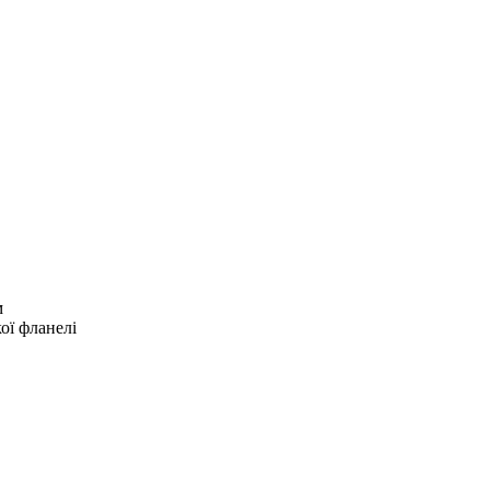
м
ої фланелі