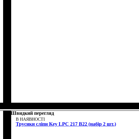
Швидкий перегляд
В НАЯВНОСТІ
Трусики сліпи Key LPC 217 B22 (набір 2 шт.)