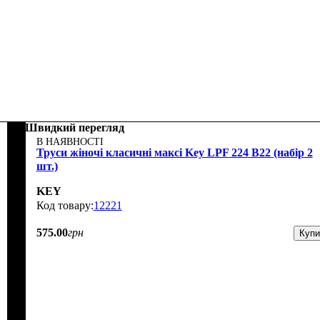
Швидкий перегляд
В НАЯВНОСТІ
Труси жіночі класичні максі Key LPF 224 B22 (набір 2
шт.)
KEY
12221
575
.
00
грн
Купи