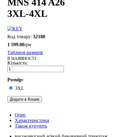
MNS 414 A26
3XL-4XL
32180
1 599
.
00
грн
Таблиця размірів
В НАЯВНОСТІ
Розмір:
3XL
Додати в Кошик
Опис
Характеристики
Також купують
високоякісний м'який бавовняний трикотаж