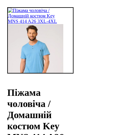
Піжама
чоловіча /
Домашній
костюм Key