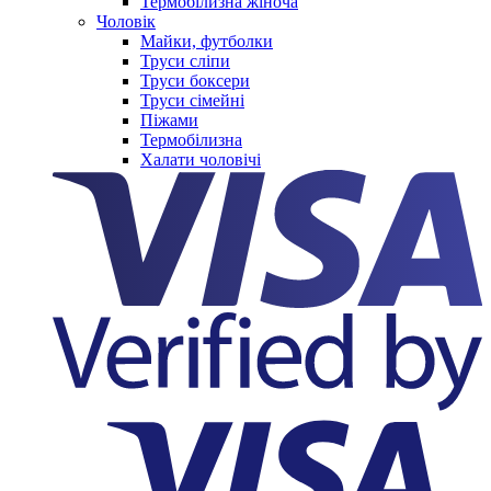
Термобілизна жіноча
Чоловік
Майки, футболки
Труси сліпи
Труси боксери
Труси сімейні
Піжами
Термобілизна
Халати чоловічі