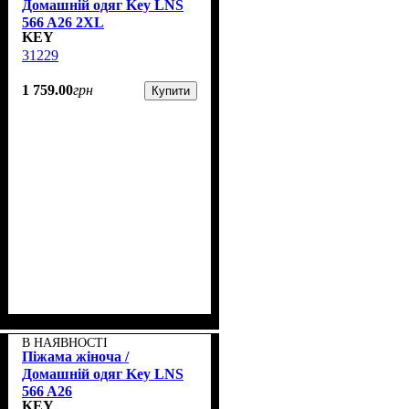
Домашній одяг Key LNS
566 A26 2XL
KEY
31229
1 759
.
00
грн
Купити
В НАЯВНОСТІ
Піжама жіноча /
Домашній одяг Key LNS
566 A26
KEY