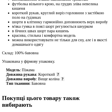
футболка вільного крою, на грудях зліва невелика
кишеня
короткий рукав, круглий виріз горловини з застібкою
поло на ґудзиках
шорти в клітинку гармонійно доповнюють верх виробу
м'яка гумка в поясі шорт регулюється шнурком
в бічних швах шорт пара кишень
красива, стильна і комфортна модель
можна використовувати не тільки для сну, але і в якості
домашнього одягу
Склад: 100% бавовна
Упакована у фірмову упаковку.
Модель
: Піжама
Довжина рукава
: Короткий
?
Довжина виробу
: Вище коліна
?
Тип тканини
: Бавовна
Покупці цього товару також
вибирають