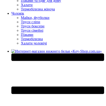
Піжами та одяг для дому
Халати
Термобілизна жіноча
Чоловік
Майки, футболки
Труси сліпи
Труси боксери
Труси сімейні
Піжами
Термобілизна
Халати чоловічі