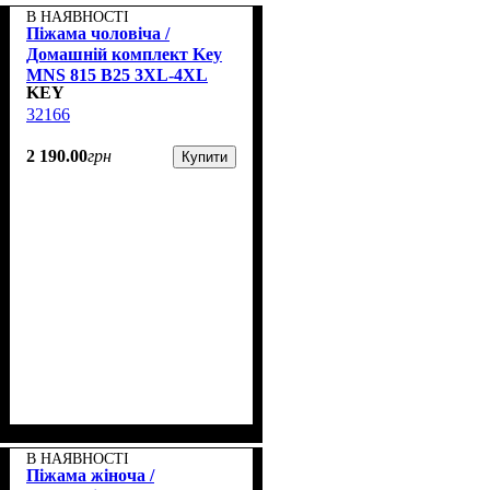
В НАЯВНОСТІ
Піжама чоловіча /
Домашній комплект Key
MNS 815 B25 3XL-4XL
KEY
32166
2 190
.
00
грн
Купити
В НАЯВНОСТІ
Піжама жіноча /