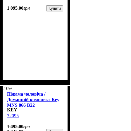
1 095
.
00
грн
Купити
-10%
Піжама чоловіча /
Домашній комплект Key
MNS 866 B22
KEY
32095
1 495
.
00
грн