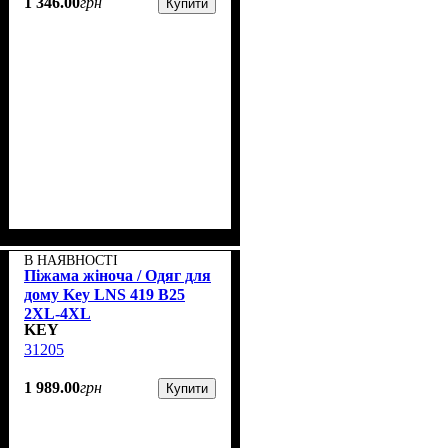
1 346
.
00
грн
Купити
В НАЯВНОСТІ
Піжама жіноча / Одяг для
дому Key LNS 419 B25
2XL-4XL
KEY
31205
1 989
.
00
грн
Купити