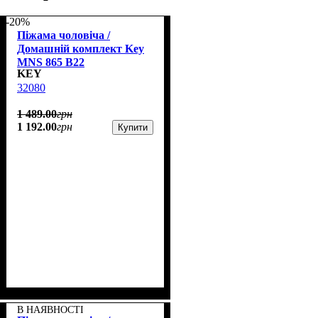
-20%
Піжама чоловіча /
Домашній комплект Key
MNS 865 B22
KEY
32080
1 489
.
00
грн
1 192
.
00
грн
Купити
В НАЯВНОСТІ