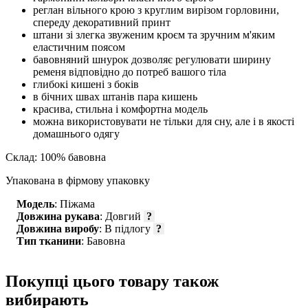
реглан вільного крою з круглим вирізом горловини,
спереду декоративний принт
штани зі злегка звуженим кроєм та зручним м'яким
еластичним поясом
бавовняний шнурок дозволяє регулювати ширину
ременя відповідно до потреб вашого тіла
глибокі кишені з боків
в бічних швах штанів пара кишень
красива, стильна і комфортна модель
можна використовувати не тільки для сну, але і в якості
домашнього одягу
Склад: 100% бавовна
Упакована в фірмову упаковку
Модель
: Піжама
Довжина рукава
: Довгий
?
Довжина виробу
: В підлогу
?
Тип тканини
: Бавовна
Покупці цього товару також
вибирають