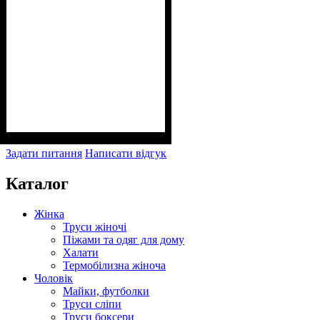
Задати питання
Написати відгук
Каталог
Жінка
Труси жіночі
Піжами та одяг для дому
Халати
Термобілизна жіноча
Чоловік
Майки, футболки
Труси сліпи
Труси боксери