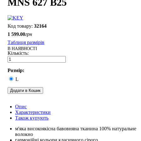
MNS 627 B25
32164
1 599
.
00
грн
Таблиця размірів
В НАЯВНОСТІ
Розмір:
L
Додати в Кошик
Опис
Характеристики
Також купують
м'яка високоякісна бавовняна тканина 100% натуральне
волокно
гармонійні кольори класичного сірого