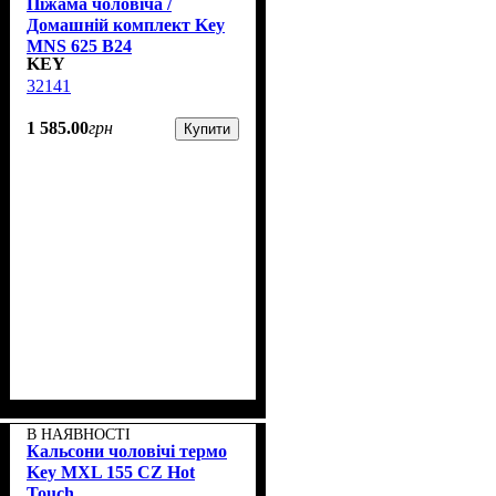
Піжама чоловіча /
Домашній комплект Key
MNS 625 B24
KEY
32141
1 585
.
00
грн
Купити
В НАЯВНОСТІ
Кальсони чоловічі термо
Key MXL 155 CZ Hot
Touch