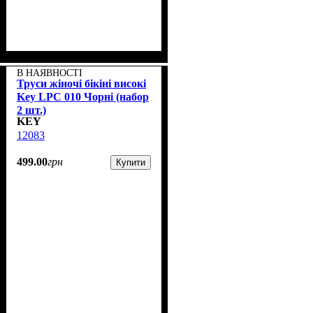
В НАЯВНОСТІ
Труси жіночі бікіні високі
Key LPC 010 Чорні (набор
2 шт.)
KEY
12083
499
.
00
грн
Купити