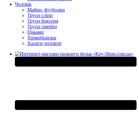
Чоловік
Майки, футболки
Труси сліпи
Труси боксери
Труси сімейні
Піжами
Термобілизна
Халати чоловічі