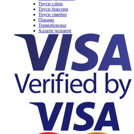
Труси сліпи
Труси боксери
Труси сімейні
Піжами
Термобілизна
Халати чоловічі