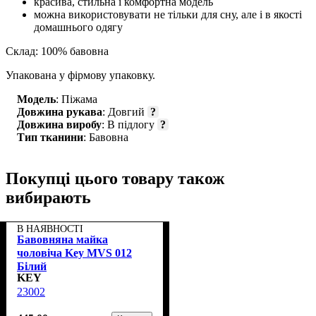
красива, стильна і комфортна модель
можна використовувати не тільки для сну, але і в якості
домашнього одягу
Склад: 100% бавовна
Упакована у фірмову упаковку.
Модель
: Піжама
Довжина рукава
: Довгий
?
Довжина виробу
: В підлогу
?
Тип тканини
: Бавовна
Покупці цього товару також
вибирають
В НАЯВНОСТІ
Бавовняна майка
чоловіча Key MVS 012
Білий
KEY
23002