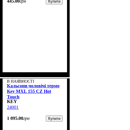
445
.
00
грн
Купити
В НАЯВНОСТІ
Кальсони чоловічі термо
Key MXL 155 CZ Hot
Touch
KEY
24001
1 095
.
00
грн
Купити