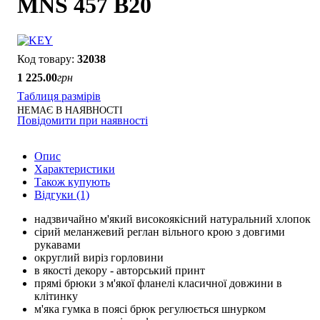
MNS 457 B20
32038
1 225
.
00
грн
Таблиця размірів
НЕМАЄ В НАЯВНОСТІ
Повідомити при наявності
Опис
Характеристики
Також купують
Відгуки (1)
надзвичайно м'який високоякісний натуральний хлопок
сірий меланжевий реглан вільного крою з довгими
рукавами
округлий виріз горловини
в якості декору - авторський принт
прямі брюки з м'якої фланелі класичної довжини в
клітинку
м'яка гумка в поясі брюк регулюється шнурком