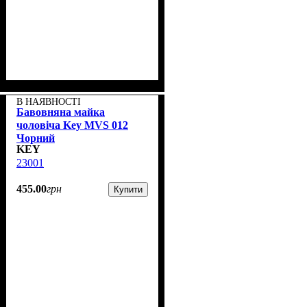
В НАЯВНОСТІ
Бавовняна майка
чоловіча Key MVS 012
Чорний
KEY
23001
455
.
00
грн
Купити