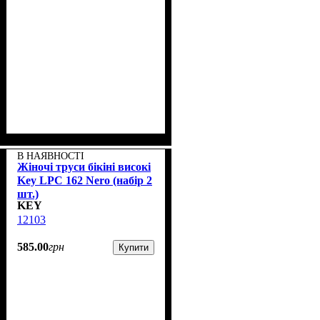
В НАЯВНОСТІ
Жіночі труси бікіні високі
Key LPC 162 Nero (набір 2
шт.)
KEY
12103
585
.
00
грн
Купити