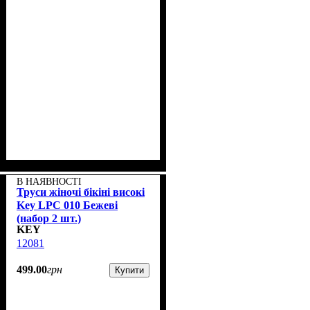
В НАЯВНОСТІ
Труси жіночі бікіні високі
Key LPC 010 Бежеві
(набор 2 шт.)
KEY
12081
499
.
00
грн
Купити