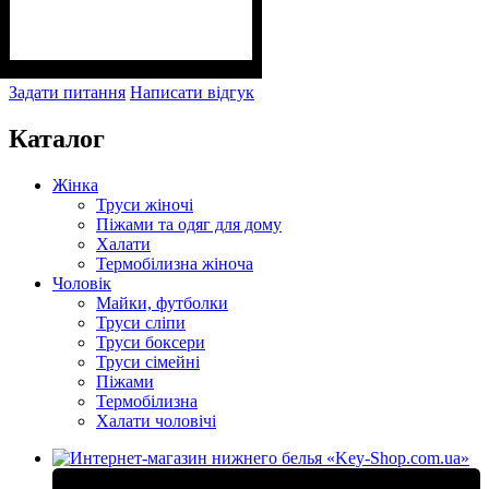
Задати питання
Написати відгук
Каталог
Жінка
Труси жіночі
Піжами та одяг для дому
Халати
Термобілизна жіноча
Чоловік
Майки, футболки
Труси сліпи
Труси боксери
Труси сімейні
Піжами
Термобілизна
Халати чоловічі