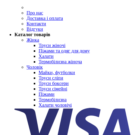
Про нас
Доставка і оплата
Контакти
Відгуки
Каталог товарів
Жінка
Труси жіночі
Піжами та одяг для дому
Халати
Термобілизна жіноча
Чоловік
Майки, футболки
Труси сліпи
Труси боксери
Труси сімейні
Піжами
Термобілизна
Халати чоловічі