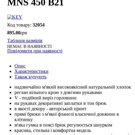
MNS 450 B21
32054
895
.
00
грн
Таблиця размірів
НЕМАЄ В НАЯВНОСТІ
Повідомити при наявності
Опис
Характеристики
Також купують
надзвичайно м'який високоякісний натуральний хлопок
реглан вільного крою з довгими рукавами
V - подібний виріз горловини
на рукавах декоративні заплатки в тон брюк
в якості декору - авторський принт
прямі брюки з м'якої фланелі класичної довжини в
клітинку
м'яка гумка в поясі брюк регулюється шнурком
красива, стильна і комфортна модель