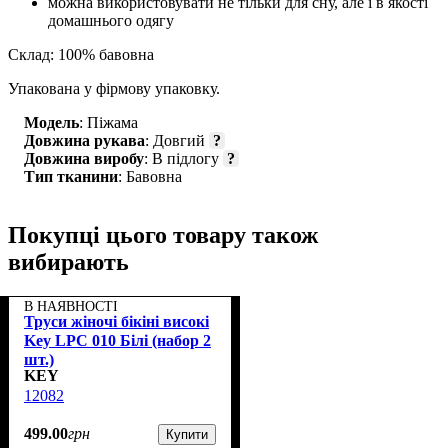
можна використовувати не тільки для сну, але і в якості
домашнього одягу
Склад: 100% бавовна
Упакована у фірмову упаковку.
Модель
: Піжама
Довжина рукава
: Довгий
?
Довжина виробу
: В підлогу
?
Тип тканини
: Бавовна
Покупці цього товару також
вибирають
В НАЯВНОСТІ
Труси жіночі бікіні високі
Key LPC 010 Білі (набор 2
шт.)
KEY
12082
499
.
00
грн
Купити