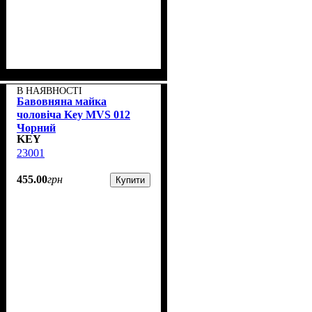
В НАЯВНОСТІ
Бавовняна майка
чоловіча Key MVS 012
Чорний
KEY
23001
455
.
00
грн
Купити