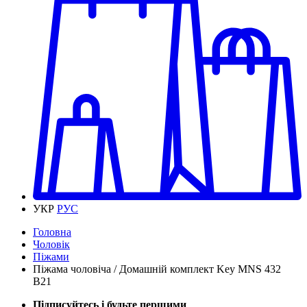
УКР
РУС
Головна
Чоловік
Піжами
Піжама чоловіча / Домашній комплект Key MNS 432
B21
Підписуйтесь і будьте першими