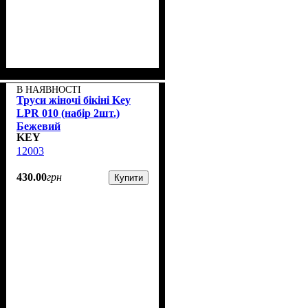
В НАЯВНОСТІ
Труси жіночі бікіні Key
LPR 010 (набір 2шт.)
Бежевий
KEY
12003
430
.
00
грн
Купити