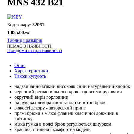
MNS 432 B21
32061
1 055
.
00
грн
Таблиця размірів
НЕМАЄ В НАЯВНОСТІ
Повідомити при наявності
Опис
Характеристики
Також купують
надзвичайно м'який високоякісний натуральний хлопок
червоний реглан вільного крою з довгими рукавами
округлий виріз горловини
на рукавах декоративні заплатки в тон брюк
в якості декору - авторський принт
прямі брюки з м'якої фланелі класичної довжини в
клітинку
м'яка гумка в поясі брюк регулюється шнурком
красива, стильна і комфортна модель