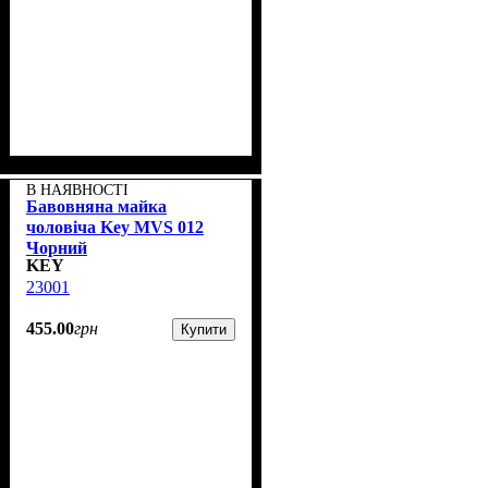
В НАЯВНОСТІ
Бавовняна майка
чоловіча Key MVS 012
Чорний
KEY
23001
455
.
00
грн
Купити