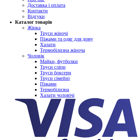
Доставка і оплата
Контакти
Відгуки
Каталог товарів
Жінка
Труси жіночі
Піжами та одяг для дому
Халати
Термобілизна жіноча
Чоловік
Майки, футболки
Труси сліпи
Труси боксери
Труси сімейні
Піжами
Термобілизна
Халати чоловічі