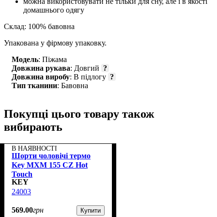
можна використовувати не тільки для сну, але і в якості
домашнього одягу
Склад: 100% бавовна
Упакована у фірмову упаковку.
Модель
: Піжама
Довжина рукава
: Довгий
?
Довжина виробу
: В підлогу
?
Тип тканини
: Бавовна
Покупці цього товару також
вибирають
В НАЯВНОСТІ
Шорти чоловічі термо
Key MXM 155 CZ Hot
Touch
KEY
24003
569
.
00
грн
Купити