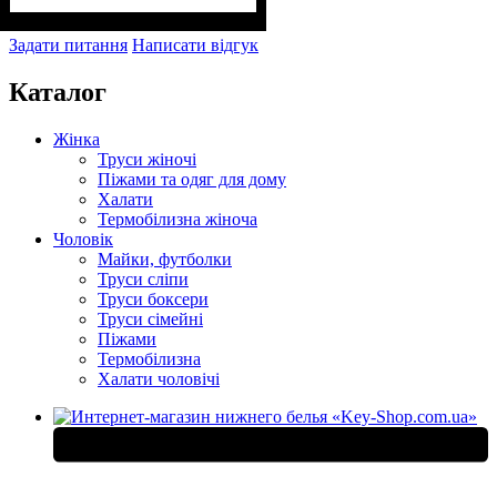
Задати питання
Написати відгук
Каталог
Жінка
Труси жіночі
Піжами та одяг для дому
Халати
Термобілизна жіноча
Чоловік
Майки, футболки
Труси сліпи
Труси боксери
Труси сімейні
Піжами
Термобілизна
Халати чоловічі