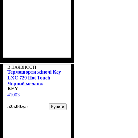
В НАЯВНОСТІ
Термошорти жіночі Key
LXС 729 Hot Touch
Чорний меланж
KEY
41003
525
.
00
грн
Купити