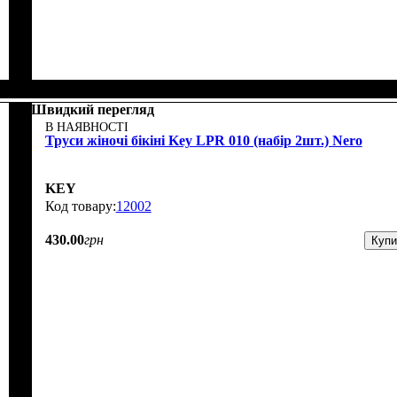
Швидкий перегляд
В НАЯВНОСТІ
Труси жіночі бікіні Key LPR 010 (набір 2шт.) Nero
KEY
12002
430
.
00
грн
Купи