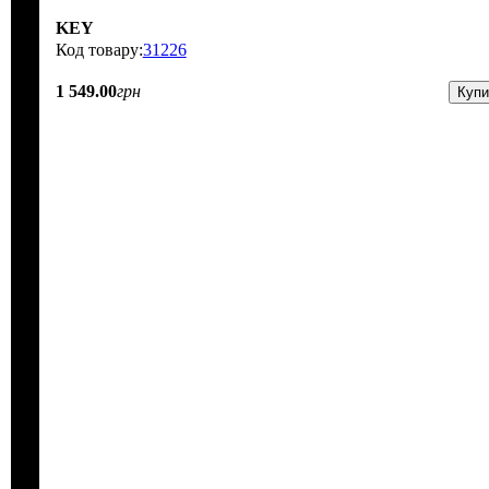
KEY
31226
1 549
.
00
грн
Купи