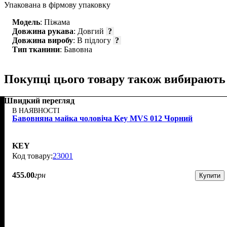
Упакована в фірмову упаковку
Модель
: Піжама
Довжина рукава
: Довгий
?
Довжина виробу
: В підлогу
?
Тип тканини
: Бавовна
Покупці цього товару також вибирають
Швидкий перегляд
В НАЯВНОСТІ
Бавовняна майка чоловіча Key MVS 012 Чорний
KEY
23001
455
.
00
грн
Купити