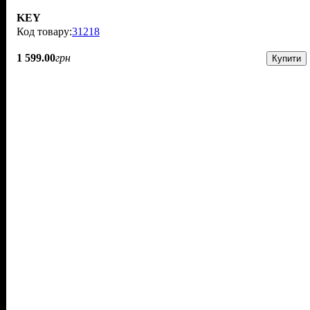
KEY
31218
1 599
.
00
грн
Купити