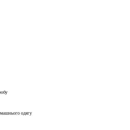
робу
домашнього одягу