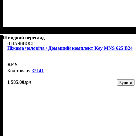
Швидкий перегляд
В НАЯВНОСТІ
Піжама чоловіча / Домашній комплект Key MNS 625 B24
KEY
32141
1 585
.
00
грн
Купити