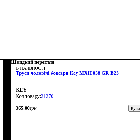
Швидкий перегляд
В НАЯВНОСТІ
Труси чоловічі боксери Key MXH 038 GR B23
KEY
21270
365
.
00
грн
Купи