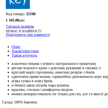
32106
1 345
.
00
грн
Таблиця размірів
НЕМАЄ В НАЯВНОСТІ
Повідомити при наявності
Опис
Характеристики
Також купують
класична піжама з м'якого натурального трикотажу
реглан вільного крою з довгими рукавами в смужку о
круглий виріз горловини, невеликі розрізи з боків
однотонні прямі штани, гармонійно доповнюють верх ви
м'яка гумка в поясі брюк
в бічних швах штанів пара кишень
красива, стильна і комфортна модель
можна використовувати не тільки для сну, але і в якості 
Склад: 100% бавовна